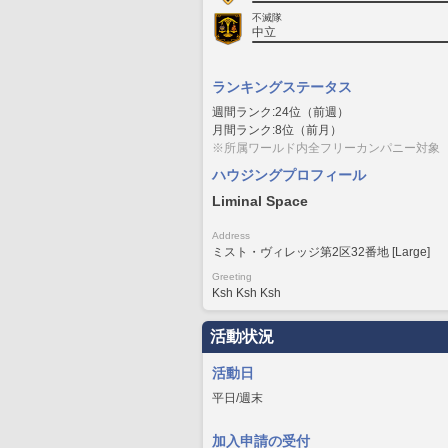
不滅隊
中立
ランキングステータス
週間ランク:24位（前週）
月間ランク:8位（前月）
※所属ワールド内全フリーカンパニー対象
ハウジングプロフィール
Liminal Space
Address
ミスト・ヴィレッジ第2区32番地 [Large]
Greeting
Ksh Ksh Ksh
活動状況
活動日
平日/週末
加入申請の受付