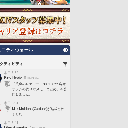
ュニティウォール
クティビティ
本日 5:53
Reio Hyojo
Ifrit [Gaia]
「黄金のレガシー patch7.55 各オ
オヌシの釣り方メモ まとめ」を公
開しました。
本日 5:51
Milk Maidens(Cactuar)が結成され
ました。
本日 5:41
Liber Agrestis
Ixion [Mana]