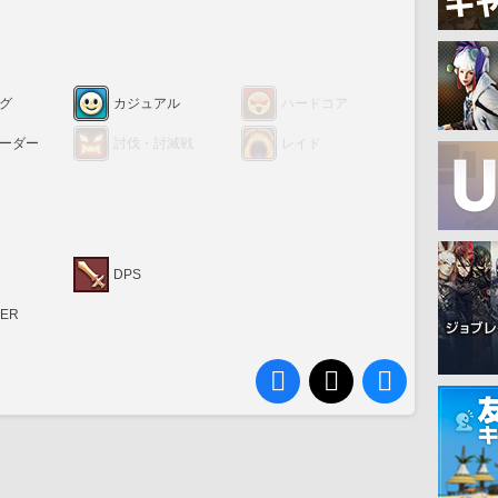
グ
カジュアル
ハードコア
ーダー
討伐・討滅戦
レイド
DPS
RER