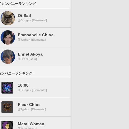
ドカンパニーランキング
Ot Sad
Gungnir [Elemental]
Fransabelle Chloe
Typhon [Elemental]
Ennet Akoya
Fenrir [Gaia]
カンパニーランキング
10:00
Gungnir [Elemental]
Fleur Chloe
Typhon [Elemental]
Metal Woman
Titan [Mana]