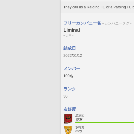
They call us a Raiding FC or a Parsing F
フリーカンパニー名
«カンパニータグ»
Liminal
«LiM»
結成日
2022/01/12
メンバー
100名
ランク
30
友好度
黒渦団
盟友
双蛇党
中立