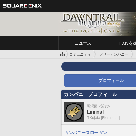
ニュース
FFXIVを
コミュニティ
フリーカンパニー
プロフィール
カンパニープロフィール
黒渦団 <盟友>
Liminal
Kujata [Elemental]
カンパニースローガン