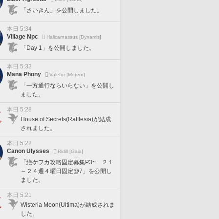
「さいきん」を公開しました。
本日 5:34
Village Npc
Halicarnassus [Dynamis]
「Day 1」を公開しました。
本日 5:33
Mana Phony
Valefor [Meteor]
「一方通行ならいらない」を公開し
ました。
本日 5:28
House of Secrets(Rafflesia)が結成
されました。
本日 5:22
Canon Ulysses
Ridill [Gaia]
「絶ケフカ攻略固定募集P3~ ２１
～２４週４曜日固定@7」を公開し
ました。
本日 5:21
Wisteria Moon(Ultima)が結成されま
した。