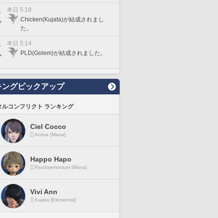
本日 5:18
Chicken(Kujata)が結成されまし
た。
本日 5:14
PLD(Golem)が結成されました。
キングピックアップ
タルコンフリクト ランキング
Ciel Cocco
Anima [Mana]
Happo Hapo
Pandaemonium [Mana]
Vivi Ann
Kujata [Elemental]