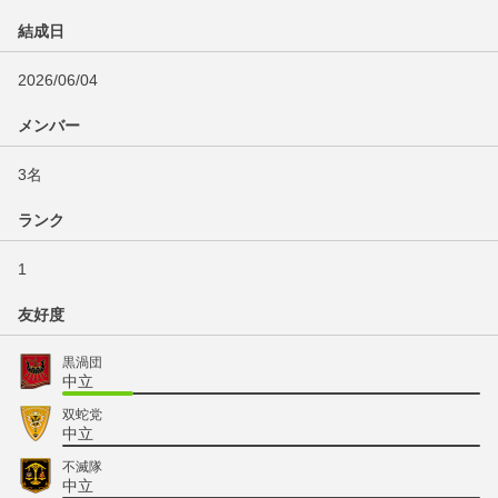
結成日
2026/06/04
メンバー
3名
ランク
1
友好度
黒渦団
中立
双蛇党
中立
不滅隊
中立