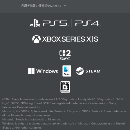
利用者情報の外部送信について
©2026 Sony Interactive Entertainment LLC."PlayStation Family Mark", "PlayStation", "PS5
logo", "PS5", "PS4 logo" and "PS4" are registered trademarks or trademarks of Sony
Interactive Entertainment Inc.
Microsoft, the XBOX Sphere mark, the Series X|S logo and XBOX Series X|S are trademarks
of the Microsoft group of companies.
Nintendo Switch is a trademark of Nintendo.
Windows is either a registered trademark or trademark of Microsoft Corporation in the United
States and/or other countries.