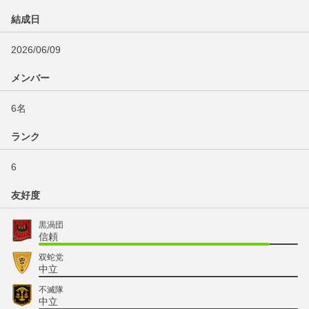
結成日
2026/06/09
メンバー
6名
ランク
6
友好度
黒渦団
信頼
双蛇党
中立
不滅隊
中立