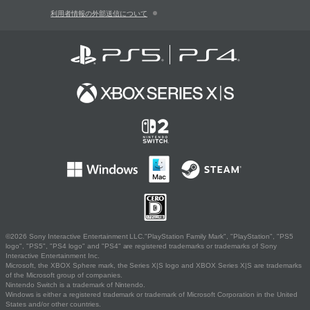
利用者情報の外部送信について
©2026 Sony Interactive Entertainment LLC."PlayStation Family Mark", "PlayStation", "PS5
logo", "PS5", "PS4 logo" and "PS4" are registered trademarks or trademarks of Sony
Interactive Entertainment Inc.
Microsoft, the XBOX Sphere mark, the Series X|S logo and XBOX Series X|S are trademarks
of the Microsoft group of companies.
Nintendo Switch is a trademark of Nintendo.
Windows is either a registered trademark or trademark of Microsoft Corporation in the United
States and/or other countries.