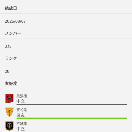
結成日
2025/08/07
メンバー
3名
ランク
28
友好度
黒渦団
中立
双蛇党
盟友
不滅隊
中立