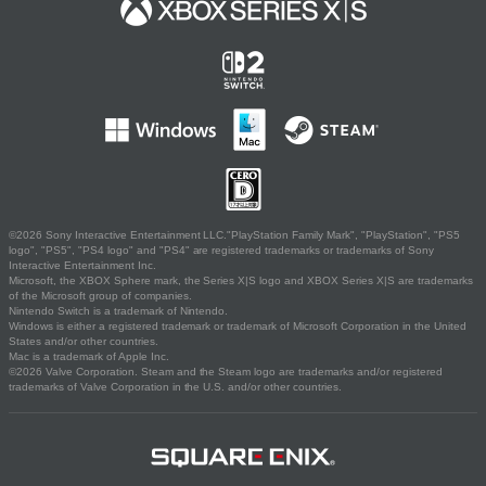
©2026 Sony Interactive Entertainment LLC."PlayStation Family Mark", "PlayStation", "PS5
logo", "PS5", "PS4 logo" and "PS4" are registered trademarks or trademarks of Sony
Interactive Entertainment Inc.
Microsoft, the XBOX Sphere mark, the Series X|S logo and XBOX Series X|S are trademarks
of the Microsoft group of companies.
Nintendo Switch is a trademark of Nintendo.
Windows is either a registered trademark or trademark of Microsoft Corporation in the United
States and/or other countries.
Mac is a trademark of Apple Inc.
©2026 Valve Corporation. Steam and the Steam logo are trademarks and/or registered
trademarks of Valve Corporation in the U.S. and/or other countries.