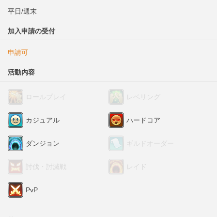
平日/週末
加入申請の受付
申請可
活動内容
ロールプレイ
レベリング
カジュアル
ハードコア
ダンジョン
ギルドオーダー
討伐・討滅戦
レイド
PvP