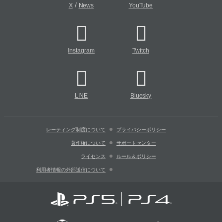
/
X
News
YouTube
Instagram
Twitch
LINE
Bluesky
レーティング制度について
プライバシーポリシー
著作権について
サポートセンター
ライセンス
ルール＆ポリシー
利用者情報の外部送信について