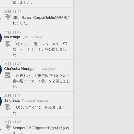
始しました。
本日 11:48
XIIIth Raven Corps(Goblin)が結成さ
れました。
本日 11:47
No Ichigo
Fenrir [Gaia]
「絶エデン 週３～５ ＠１ ST
様・・・！！！！」を公開しまし
た。
本日 11:47
Cha'soba Noctgar
Titan [Mana]
「出遅れたけど未予習で行きたい！
魔の塔ノーマル！②」を公開しまし
た。
本日 11:46
Jinu Saja
Louisoix [Chaos]
「Occultum grind」を公開しまし
た。
本日 11:46
Semper Fi6(Gilgamesh)が結成され
ました。