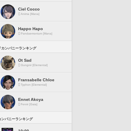
Ciel Cocco
Anima [Mana]
Happo Hapo
Pandaemonium [Mana]
ドカンパニーランキング
Ot Sad
Gungnir [Elemental]
Fransabelle Chloe
Typhon [Elemental]
Ennet Akoya
Fenrir [Gaia]
カンパニーランキング