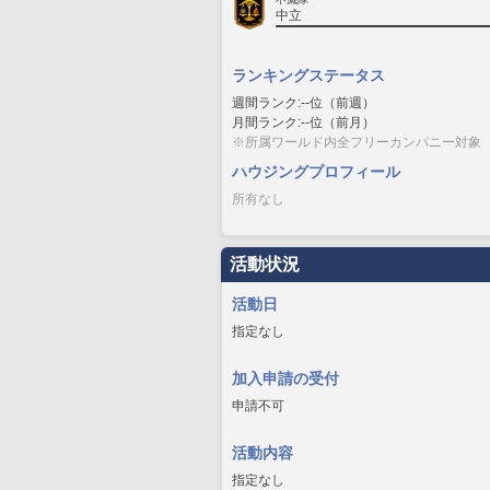
中立
ランキングステータス
週間ランク:--位（前週）
月間ランク:--位（前月）
※所属ワールド内全フリーカンパニー対象
ハウジングプロフィール
所有なし
活動状況
活動日
指定なし
加入申請の受付
申請不可
活動内容
指定なし