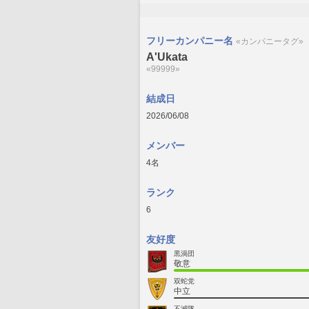
フリーカンパニー名
«カンパニータグ»
A'Ukata
«99999»
結成日
2026/06/08
メンバー
4名
ランク
6
友好度
黒渦団
敬意
双蛇党
中立
不滅隊