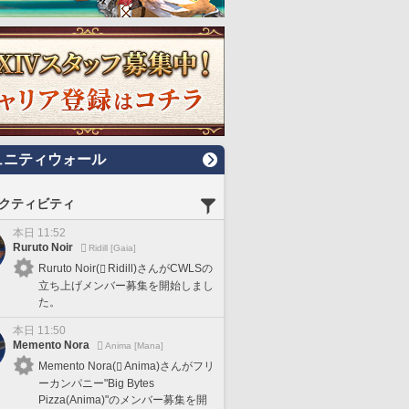
ュニティウォール
クティビティ
本日 11:52
Ruruto Noir
Ridill [Gaia]
Ruruto Noir(
Ridill)さんがCWLSの
立ち上げメンバー募集を開始しまし
た。
本日 11:50
Memento Nora
Anima [Mana]
Memento Nora(
Anima)さんがフリ
ーカンパニー"Big Bytes
Pizza(Anima)"のメンバー募集を開