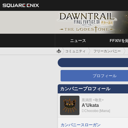
ニュース
FFXIVを
コミュニティ
フリーカンパニー
プロフィール
カンパニープロフィール
黒渦団 <敬意>
A'Ukata
Chocobo [Mana]
カンパニースローガン