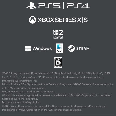
©2026 Sony Interactive Entertainment LLC."PlayStation Family Mark", "PlayStation", "PS5
logo", "PS5", "PS4 logo" and "PS4" are registered trademarks or trademarks of Sony
Interactive Entertainment Inc.
Microsoft, the XBOX Sphere mark, the Series X|S logo and XBOX Series X|S are trademarks
of the Microsoft group of companies.
Nintendo Switch is a trademark of Nintendo.
Windows is either a registered trademark or trademark of Microsoft Corporation in the United
States and/or other countries.
Mac is a trademark of Apple Inc.
©2026 Valve Corporation. Steam and the Steam logo are trademarks and/or registered
trademarks of Valve Corporation in the U.S. and/or other countries.