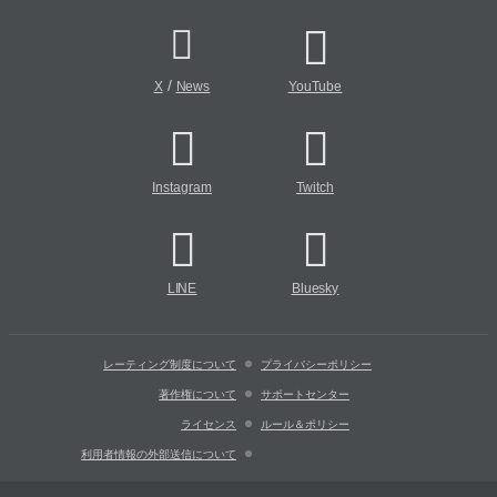
/
X
News
YouTube
Instagram
Twitch
LINE
Bluesky
レーティング制度について
プライバシーポリシー
著作権について
サポートセンター
ライセンス
ルール＆ポリシー
利用者情報の外部送信について