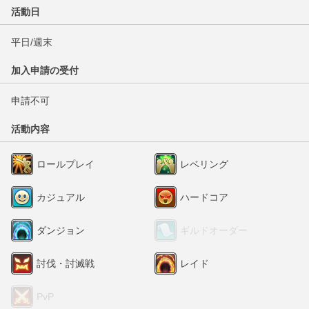
活動日
平日/週末
加入申請の受付
申請不可
活動内容
ロールプレイ
レベリング
カジュアル
ハードコア
ダンジョン
ギルドオーダー
討伐・討滅戦
レイド
PvP