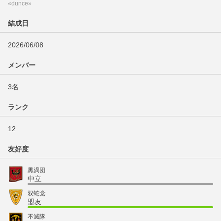
«dunce»
結成日
2026/06/08
メンバー
3名
ランク
12
友好度
黒渦団
中立
双蛇党
盟友
不滅隊