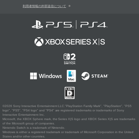
利用者情報の外部送信について
©2026 Sony Interactive Entertainment LLC."PlayStation Family Mark", "PlayStation", "PS5
logo", "PS5", "PS4 logo" and "PS4" are registered trademarks or trademarks of Sony
Interactive Entertainment Inc.
Microsoft, the XBOX Sphere mark, the Series X|S logo and XBOX Series X|S are trademarks
of the Microsoft group of companies.
Nintendo Switch is a trademark of Nintendo.
Windows is either a registered trademark or trademark of Microsoft Corporation in the United
States and/or other countries.