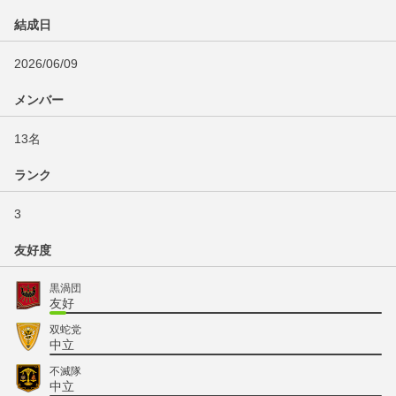
結成日
2026/06/09
メンバー
13名
ランク
3
友好度
黒渦団
友好
双蛇党
中立
不滅隊
中立