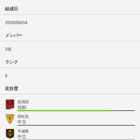
結成日
2026/06/04
メンバー
3名
ランク
6
友好度
黒渦団
信頼
双蛇党
中立
不滅隊
中立