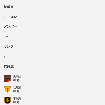
結成日
2026/06/16
メンバー
2名
ランク
1
友好度
黒渦団
中立
双蛇党
中立
不滅隊
中立