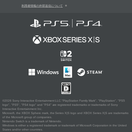
利用者情報の外部送信について
©2026 Sony Interactive Entertainment LLC."PlayStation Family Mark", "PlayStation", "PS5
logo", "PS5", "PS4 logo" and "PS4" are registered trademarks or trademarks of Sony
Interactive Entertainment Inc.
Microsoft, the XBOX Sphere mark, the Series X|S logo and XBOX Series X|S are trademarks
of the Microsoft group of companies.
Nintendo Switch is a trademark of Nintendo.
Windows is either a registered trademark or trademark of Microsoft Corporation in the United
States and/or other countries.