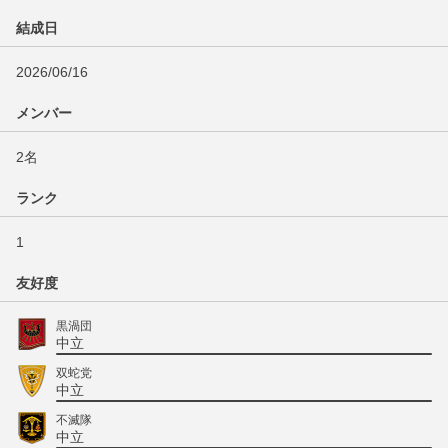
結成日
2026/06/16
メンバー
2名
ランク
1
友好度
黒渦団
中立
双蛇党
中立
不滅隊
中立