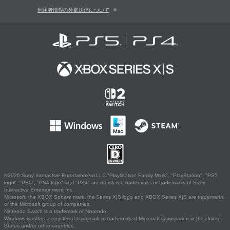
利用者情報の外部送信について
©2026 Sony Interactive Entertainment LLC."PlayStation Family Mark", "PlayStation", "PS5
logo", "PS5", "PS4 logo" and "PS4" are registered trademarks or trademarks of Sony
Interactive Entertainment Inc.
Microsoft, the XBOX Sphere mark, the Series X|S logo and XBOX Series X|S are trademarks
of the Microsoft group of companies.
Nintendo Switch is a trademark of Nintendo.
Windows is either a registered trademark or trademark of Microsoft Corporation in the United
States and/or other countries.