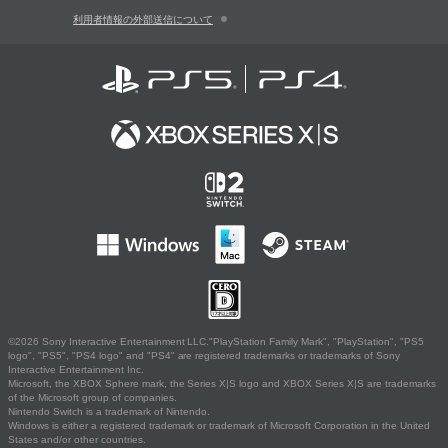
利用者情報の外部送信について
©2026 Sony Interactive Entertainment LLC."PlayStation Family Mark", "PlayStation", "PS5
logo", "PS5", "PS4 logo" and "PS4" are registered trademarks or trademarks of Sony
Interactive Entertainment Inc.
Microsoft, the XBOX Sphere mark, the Series X|S logo and XBOX Series X|S are trademarks
of the Microsoft group of companies.
Nintendo Switch is a trademark of Nintendo.
Windows is either a registered trademark or trademark of Microsoft Corporation in the United
States and/or other countries.