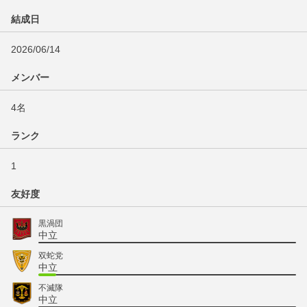
結成日
2026/06/14
メンバー
4名
ランク
1
友好度
黒渦団
中立
双蛇党
中立
不滅隊
中立