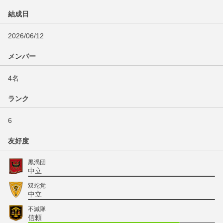
結成日
2026/06/12
メンバー
4名
ランク
6
友好度
黒渦団
中立
双蛇党
中立
不滅隊
信頼