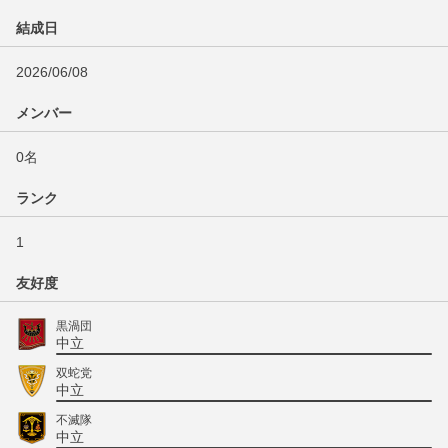
結成日
2026/06/08
メンバー
0名
ランク
1
友好度
黒渦団
中立
双蛇党
中立
不滅隊
中立