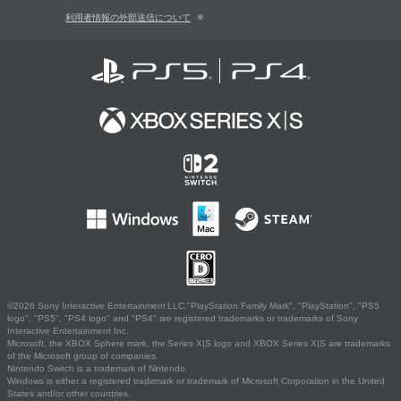
利用者情報の外部送信について
©2026 Sony Interactive Entertainment LLC."PlayStation Family Mark", "PlayStation", "PS5
logo", "PS5", "PS4 logo" and "PS4" are registered trademarks or trademarks of Sony
Interactive Entertainment Inc.
Microsoft, the XBOX Sphere mark, the Series X|S logo and XBOX Series X|S are trademarks
of the Microsoft group of companies.
Nintendo Switch is a trademark of Nintendo.
Windows is either a registered trademark or trademark of Microsoft Corporation in the United
States and/or other countries.