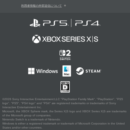
利用者情報の外部送信について
©2026 Sony Interactive Entertainment LLC."PlayStation Family Mark", "PlayStation", "PS5
logo", "PS5", "PS4 logo" and "PS4" are registered trademarks or trademarks of Sony
Interactive Entertainment Inc.
Microsoft, the XBOX Sphere mark, the Series X|S logo and XBOX Series X|S are trademarks
of the Microsoft group of companies.
Nintendo Switch is a trademark of Nintendo.
Windows is either a registered trademark or trademark of Microsoft Corporation in the United
States and/or other countries.