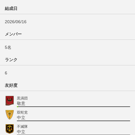
結成日
2026/06/16
メンバー
5名
ランク
6
友好度
黒渦団
敬意
双蛇党
中立
不滅隊
中立