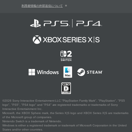
利用者情報の外部送信について
©2026 Sony Interactive Entertainment LLC."PlayStation Family Mark", "PlayStation", "PS5
logo", "PS5", "PS4 logo" and "PS4" are registered trademarks or trademarks of Sony
Interactive Entertainment Inc.
Microsoft, the XBOX Sphere mark, the Series X|S logo and XBOX Series X|S are trademarks
of the Microsoft group of companies.
Nintendo Switch is a trademark of Nintendo.
Windows is either a registered trademark or trademark of Microsoft Corporation in the United
States and/or other countries.