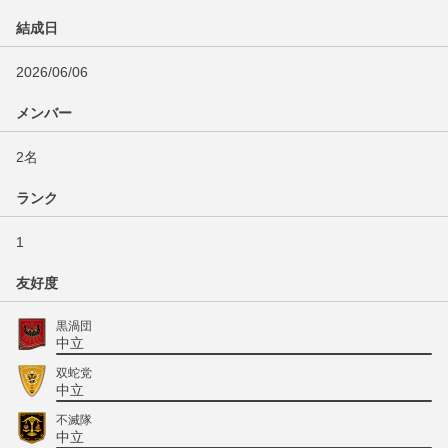
結成日
2026/06/06
メンバー
2名
ランク
1
友好度
黒渦団
中立
双蛇党
中立
不滅隊
中立