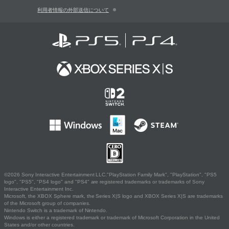
利用者情報の外部送信について
©2026 Sony Interactive Entertainment LLC."PlayStation Family Mark", "PlayStation", "PS5
logo", "PS5", "PS4 logo" and "PS4" are registered trademarks or trademarks of Sony
Interactive Entertainment Inc.
Microsoft, the XBOX Sphere mark, the Series X|S logo and XBOX Series X|S are trademarks
of the Microsoft group of companies.
Nintendo Switch is a trademark of Nintendo.
Windows is either a registered trademark or trademark of Microsoft Corporation in the United
States and/or other countries.