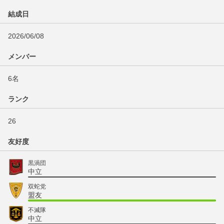
結成日
2026/06/08
メンバー
6名
ランク
26
友好度
黒渦団
中立
双蛇党
盟友
不滅隊
中立