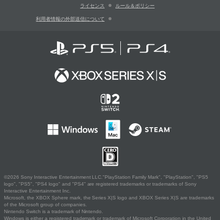
ライセンス
ルール＆ポリシー
利用者情報の外部送信について
©2026 Sony Interactive Entertainment LLC."PlayStation Family Mark", "PlayStation", "PS5
logo", "PS5", "PS4 logo" and "PS4" are registered trademarks or trademarks of Sony
Interactive Entertainment Inc.
Microsoft, the XBOX Sphere mark, the Series X|S logo and XBOX Series X|S are trademarks
of the Microsoft group of companies.
Nintendo Switch is a trademark of Nintendo.
Windows is either a registered trademark or trademark of Microsoft Corporation in the United