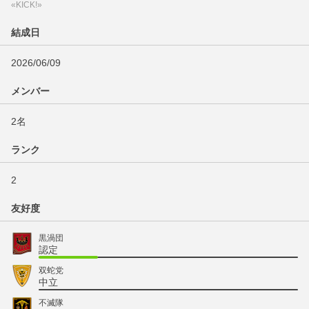
«KICK!»
結成日
2026/06/09
メンバー
2名
ランク
2
友好度
黒渦団
認定
双蛇党
中立
不滅隊