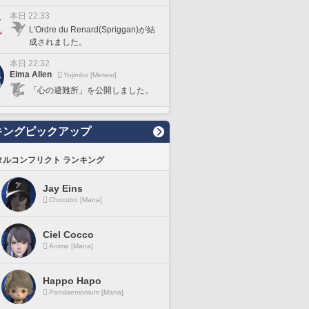
本日 22:33
L'Ordre du Renard(Spriggan)が結
成されました。
本日 22:32
Elma Allen
Yojimbo [Meteor]
「心の避難所」を公開しました。
キングピックアップ
タルコンフリクト ランキング
Jay Eins
Chocobo [Mana]
Ciel Cocco
Anima [Mana]
Happo Hapo
Pandaemonium [Mana]