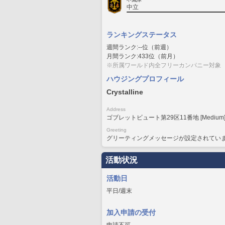
中立
ランキングステータス
週間ランク:--位（前週）
月間ランク:433位（前月）
※所属ワールド内全フリーカンパニー対象
ハウジングプロフィール
Crystalline
Address
ゴブレットビュート第29区11番地 [Medium
Greeting
グリーティングメッセージが設定されてい
活動状況
活動日
平日/週末
加入申請の受付