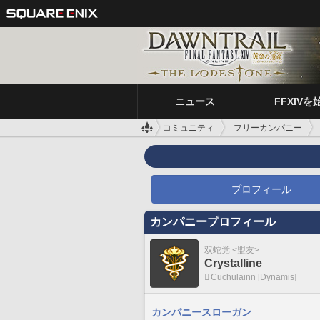
ニュース
FFXIVを
コミュニティ
フリーカンパニー
プロフィール
カンパニープロフィール
双蛇党 <盟友>
Crystalline
Cuchulainn [Dynamis]
カンパニースローガン