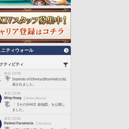
ュニティウォール
クティビティ
本日 23:09
Sophists of Etheirys(Brynhildr)が結
成されました。
本日 23:06
Ming Hoag
Belias [Meteor]
「【その3440】箱地図」を公開し
ました。
本日 23:00
Reimei Farumeria
Ifrit [Gaia]