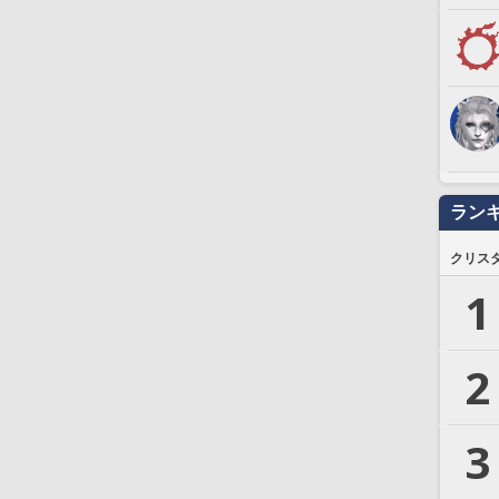
ラン
クリス
1
2
3