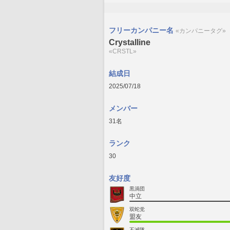
フリーカンパニー名
«カンパニータグ»
Crystalline
«CRSTL»
結成日
2025/07/18
メンバー
31名
ランク
30
友好度
黒渦団
中立
双蛇党
盟友
不滅隊