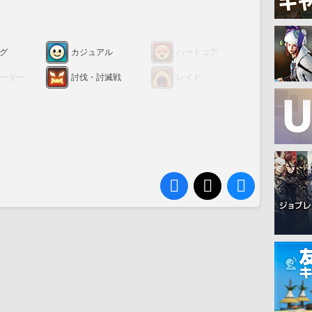
グ
カジュアル
ハードコア
ーダー
討伐・討滅戦
レイド