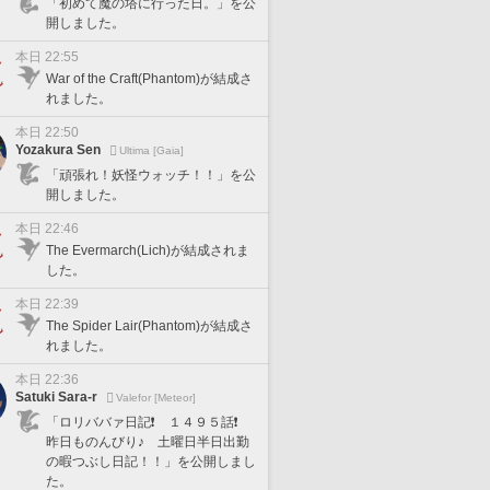
「初めて魔の塔に行った日。」を公
開しました。
本日 22:55
War of the Craft(Phantom)が結成さ
れました。
本日 22:50
Yozakura Sen
Ultima [Gaia]
「頑張れ！妖怪ウォッチ！！」を公
開しました。
本日 22:46
The Evermarch(Lich)が結成されま
した。
本日 22:39
The Spider Lair(Phantom)が結成さ
れました。
本日 22:36
Satuki Sara-r
Valefor [Meteor]
「ロリババァ日記❗️ １４９５話❗️
昨日ものんびり♪ 土曜日半日出勤
の暇つぶし日記！！」を公開しまし
た。