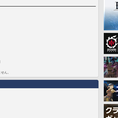
]
ません。