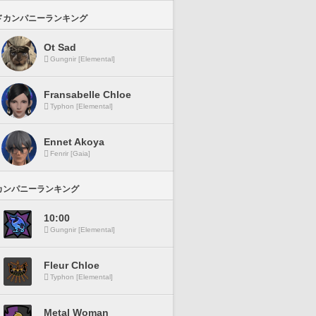
ドカンパニーランキング
Ot Sad
Gungnir [Elemental]
Fransabelle Chloe
Typhon [Elemental]
Ennet Akoya
Fenrir [Gaia]
カンパニーランキング
10:00
Gungnir [Elemental]
Fleur Chloe
Typhon [Elemental]
Metal Woman