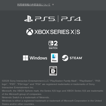
利用者情報の外部送信について
©2026 Sony Interactive Entertainment LLC."PlayStation Family Mark", "PlayStation", "PS5
logo", "PS5", "PS4 logo" and "PS4" are registered trademarks or trademarks of Sony
Interactive Entertainment Inc.
Microsoft, the XBOX Sphere mark, the Series X|S logo and XBOX Series X|S are trademarks
of the Microsoft group of companies.
Nintendo Switch is a trademark of Nintendo.
Windows is either a registered trademark or trademark of Microsoft Corporation in the United
States and/or other countries.