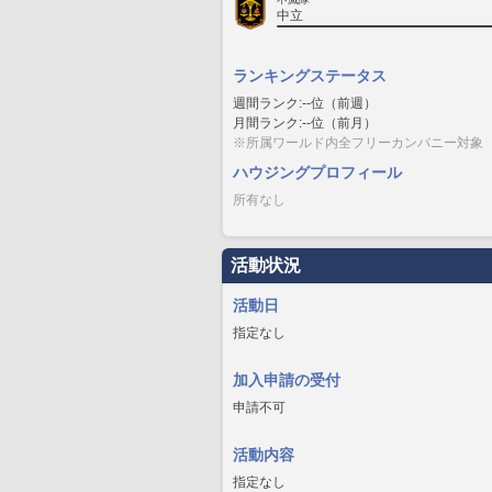
中立
ランキングステータス
週間ランク:--位（前週）
月間ランク:--位（前月）
※所属ワールド内全フリーカンパニー対象
ハウジングプロフィール
所有なし
活動状況
活動日
指定なし
加入申請の受付
申請不可
活動内容
指定なし