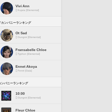
Vivi Ann
Kujata [Elemental]
ドカンパニーランキング
Ot Sad
Gungnir [Elemental]
Fransabelle Chloe
Typhon [Elemental]
Ennet Akoya
Fenrir [Gaia]
カンパニーランキング
10:00
Gungnir [Elemental]
Fleur Chloe