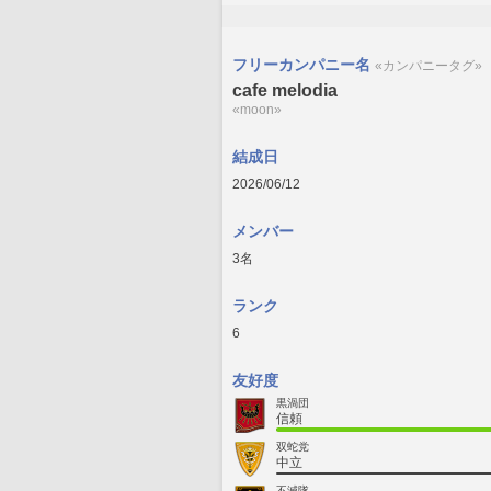
フリーカンパニー名
«カンパニータグ»
cafe melodia
«moon»
結成日
2026/06/12
メンバー
3名
ランク
6
友好度
黒渦団
信頼
双蛇党
中立
不滅隊