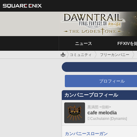
ニュース
FFXIVを
コミュニティ
フリーカンパニー
プロフィール
カンパニープロフィール
黒渦団 <信頼>
cafe melodia
Cuchulainn [Dynamis]
カンパニースローガン