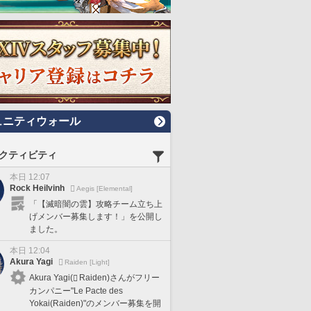
ュニティウォール
クティビティ
本日 12:07
Rock Heilvinh
Aegis [Elemental]
「【滅暗闇の雲】攻略チーム立ち上
げメンバー募集します！」を公開し
ました。
本日 12:04
Akura Yagi
Raiden [Light]
Akura Yagi(
Raiden)さんがフリー
カンパニー"Le Pacte des
Yokai(Raiden)"のメンバー募集を開