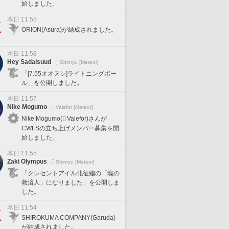
始しました。
本日 11:58
ORION(Asura)が結成されました。
本日 11:58
Hey Sadalsuud
Shinryu [Meteor]
「[7.55オオヌシ]ライトニングボー
ル」を公開しました。
本日 11:57
Nike Mogumo
Valefor [Meteor]
Nike Mogumo(
Valefor)さんが
CWLSの立ち上げメンバー募集を開
始しました。
本日 11:55
Zaki Olympus
Shinryu [Meteor]
「クレセントアイル北征編の「魂の
救済人」になりました」を公開しま
した。
本日 11:54
SHIROKUMA COMPANY(Garuda)
が結成されました。