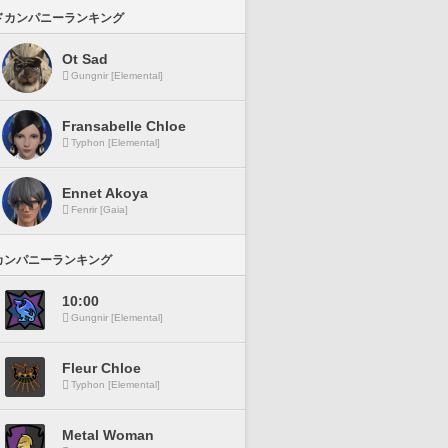
ドカンパニーランキング
Ot Sad
Gungnir [Elemental]
Fransabelle Chloe
Typhon [Elemental]
Ennet Akoya
Fenrir [Gaia]
カンパニーランキング
10:00
Gungnir [Elemental]
Fleur Chloe
Typhon [Elemental]
Metal Woman