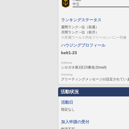
中立
ランキングステータス
週間ランク:--位（前週）
月間ランク:--位（前月）
※所属ワールド内全フリーカンパニー対象
ハウジングプロフィール
belt1-23
Address
シロガネ第1区23番地 [Small]
Greeting
グリーティングメッセージが設定されてい
活動状況
活動日
指定なし
加入申請の受付