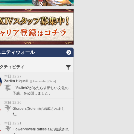
ュニティウォール
クティビティ
本日 12:27
Zariko Hiquali
Alexander [Gaia]
「Switch2がもたらす新しい文化の
予感」を公開しました。
本日 12:26
Glorpers(Golem)が結成されまし
た。
本日 12:21
FlowerPower(Rafflesia)が結成され