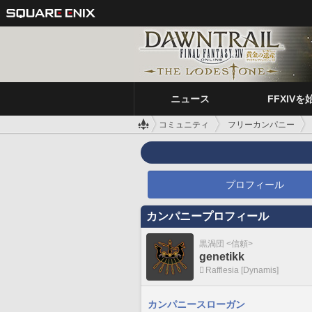
ニュース
FFXIVを
コミュニティ
フリーカンパニー
プロフィール
カンパニープロフィール
黒渦団 <信頼>
genetikk
Rafflesia [Dynamis]
カンパニースローガン