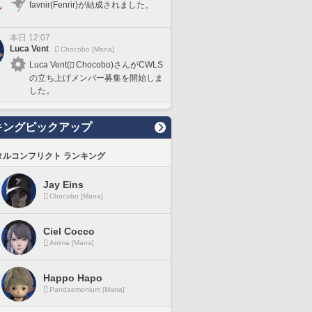
favnir(Fenrir)が結成されました。
本日 12:07
Luca Vent
Chocobo [Mana]
Luca Vent(
Chocobo)さんがCWLS
の立ち上げメンバー募集を開始しま
した。
キングピックアップ
タルコンフリクト ランキング
Jay Eins
Chocobo [Mana]
Ciel Cocco
Anima [Mana]
Happo Hapo
Pandaemonium [Mana]