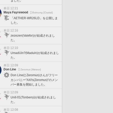
ました。
本日 12:21
Maya Fayrewood
Balmung [Crystal]
「AETHER-WR26LD」を公開しま
した。
本日 12:16
zezezen(Valefor)が結成されまし
た。
本日 12:10
UmadUin?(Maduin)が結成されまし
た。
本日 12:09
Don Line
Zeromus [Meteor]
Don Line(
Zeromus)さんがフリー
カンパニー"AXI's(Zeromus)"のメン
バー募集を開始しました。
本日 12:09
Unit-01(Tonberry)が結成されまし
た。
本日 12:08