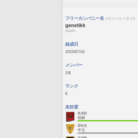
フリーカンパニー名
«カンパニータグ»
genetikk
«belt»
結成日
2025/07/18
メンバー
2名
ランク
6
友好度
黒渦団
信頼
双蛇党
中立
不滅隊