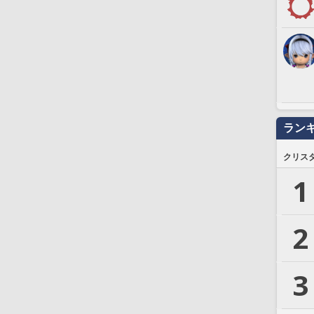
ラン
クリス
1
2
3