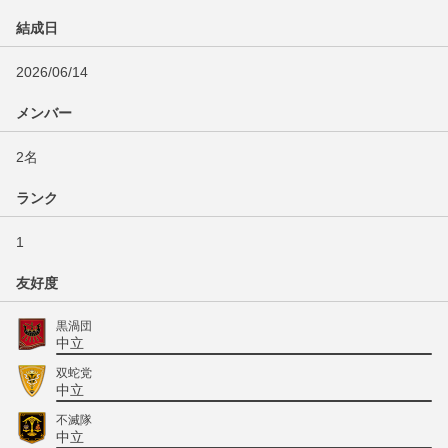
結成日
2026/06/14
メンバー
2名
ランク
1
友好度
黒渦団
中立
双蛇党
中立
不滅隊
中立