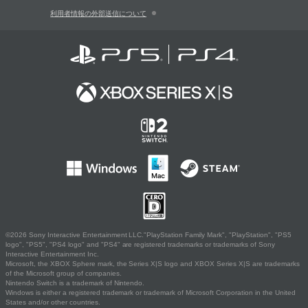
利用者情報の外部送信について
©2026 Sony Interactive Entertainment LLC."PlayStation Family Mark", "PlayStation", "PS5
logo", "PS5", "PS4 logo" and "PS4" are registered trademarks or trademarks of Sony
Interactive Entertainment Inc.
Microsoft, the XBOX Sphere mark, the Series X|S logo and XBOX Series X|S are trademarks
of the Microsoft group of companies.
Nintendo Switch is a trademark of Nintendo.
Windows is either a registered trademark or trademark of Microsoft Corporation in the United
States and/or other countries.