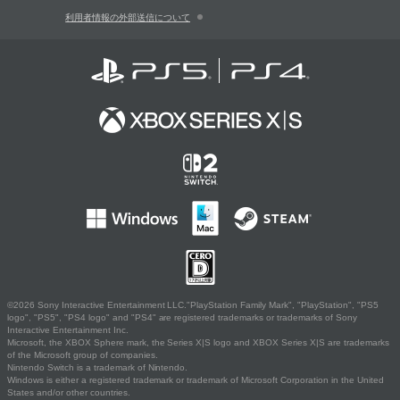
利用者情報の外部送信について
©2026 Sony Interactive Entertainment LLC."PlayStation Family Mark", "PlayStation", "PS5
logo", "PS5", "PS4 logo" and "PS4" are registered trademarks or trademarks of Sony
Interactive Entertainment Inc.
Microsoft, the XBOX Sphere mark, the Series X|S logo and XBOX Series X|S are trademarks
of the Microsoft group of companies.
Nintendo Switch is a trademark of Nintendo.
Windows is either a registered trademark or trademark of Microsoft Corporation in the United
States and/or other countries.