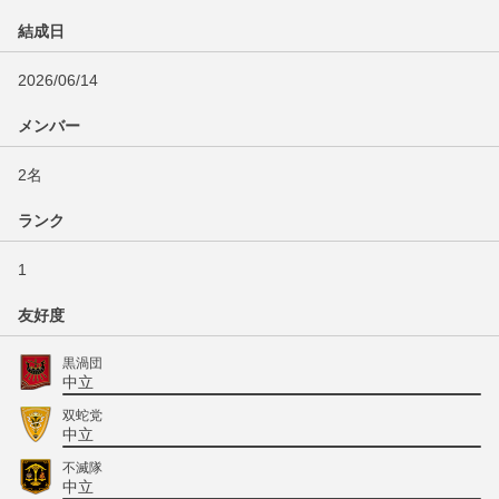
結成日
2026/06/14
メンバー
2名
ランク
1
友好度
黒渦団
中立
双蛇党
中立
不滅隊
中立