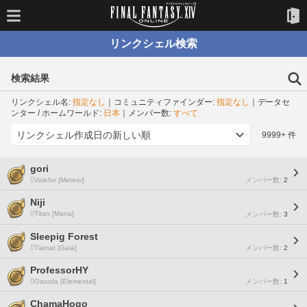
リンクシェル検索
検索結果
リンクシェル名:
指定なし
｜コミュニティファインダー:
指定なし
｜データセ
ンター / ホームワールド:
日本
｜メンバー数:
すべて
9999+ 件
gori
Valefor [Meteor]
メンバー数:
2
Niji
Titan [Mana]
メンバー数:
3
Sleepig Forest
Tiamat [Gaia]
メンバー数:
2
ProfessorHY
Garuda [Elemental]
メンバー数:
1
ChamaHogo