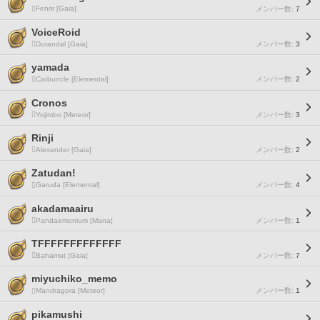
Fenrir [Gaia]
メンバー数:
7
VoiceRoid
Durandal [Gaia]
メンバー数:
3
yamada
Carbuncle [Elemental]
メンバー数:
2
Cronos
Yojimbo [Meteor]
メンバー数:
3
Rinji
Alexander [Gaia]
メンバー数:
2
Zatudan!
Garuda [Elemental]
メンバー数:
4
akadamaairu
Pandaemonium [Mana]
メンバー数:
1
TFFFFFFFFFFFFF
Bahamut [Gaia]
メンバー数:
7
miyuchiko_memo
Mandragora [Meteor]
メンバー数:
1
pikamushi