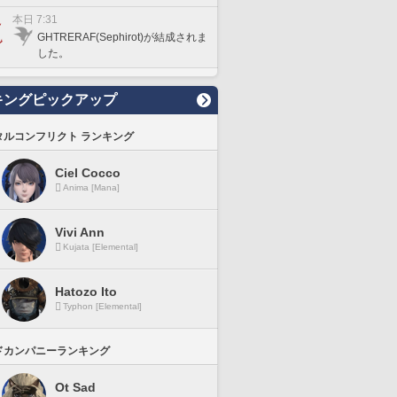
本日 7:31
GHTRERAF(Sephirot)が結成されま
した。
キングピックアップ
タルコンフリクト ランキング
Ciel Cocco
Anima [Mana]
Vivi Ann
Kujata [Elemental]
Hatozo Ito
Typhon [Elemental]
ドカンパニーランキング
Ot Sad