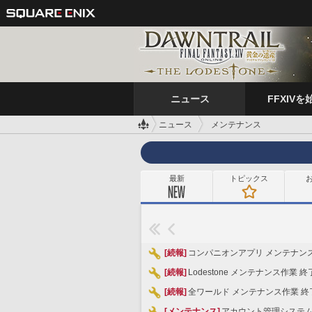
ニュース
FFXIVを
ニュース
メンテナンス
最新
トピックス
[続報]
コンパニオンアプリ メンテナンス作
[続報]
Lodestone メンテナンス作業 
[続報]
全ワールド メンテナンス作業 終了
[メンテナンス]
アカウント管理システム 