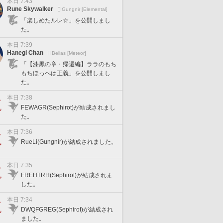
本日 7:43
Rune Skywalker
Gungnir [Elemental]
「楽しめたルレ☆」を公開しまし
た。
本日 7:39
Hanegi Chan
Belias [Meteor]
「【漆黒の章・帰還編】ララのもち
もちほっぺは正義」を公開しまし
た。
本日 7:38
FEWAGR(Sephirot)が結成されまし
た。
本日 7:36
RueLi(Gungnir)が結成されました。
本日 7:35
FREHTRH(Sephirot)が結成されま
した。
本日 7:34
DWQFGREG(Sephirot)が結成され
ました。