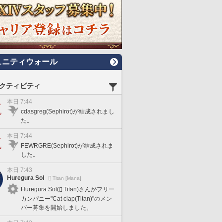
ュニティウォール
クティビティ
本日 7:44
cdasgreg(Sephirot)が結成されまし
た。
本日 7:44
FEWRGRE(Sephirot)が結成されま
した。
本日 7:43
Huregura Sol
Titan [Mana]
Huregura Sol(
Titan)さんがフリー
カンパニー"Cat clap(Titan)"のメン
バー募集を開始しました。