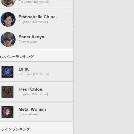
Gungnir [Elemental]
Fransabelle Chloe
Typhon [Elemental]
Ennet Akoya
Fenrir [Gaia]
カンパニーランキング
10:00
Gungnir [Elemental]
Fleur Chloe
Typhon [Elemental]
Metal Woman
Titan [Mana]
トラインランキング