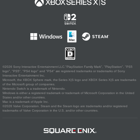
©2026 Sony Interactive Entertainment LLC."PlayStation Family Mark", "PlayStation", "PS5
logo", "PS5", "PS4 logo" and "PS4" are registered trademarks or trademarks of Sony
Interactive Entertainment Inc.
Microsoft, the XBOX Sphere mark, the Series X|S logo and XBOX Series X|S are trademarks
of the Microsoft group of companies.
Nintendo Switch is a trademark of Nintendo.
Windows is either a registered trademark or trademark of Microsoft Corporation in the United
States and/or other countries.
Mac is a trademark of Apple Inc.
©2026 Valve Corporation. Steam and the Steam logo are trademarks and/or registered
trademarks of Valve Corporation in the U.S. and/or other countries.