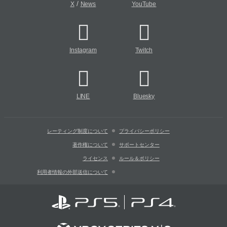
/
X
News
YouTube
Instagram
Twitch
LINE
Bluesky
レーティング制度について
プライバシーポリシー
著作権について
サポートセンター
ライセンス
ルール＆ポリシー
利用者情報の外部送信について