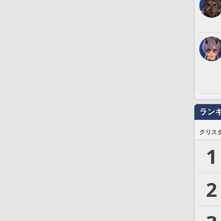
ラン
クリス
1
2