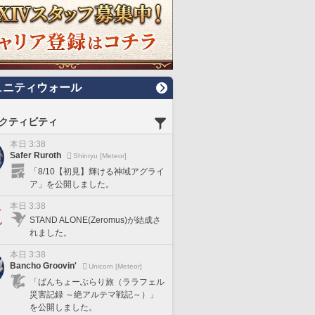
ュニティウォール
クティビティ
本日 3:38
Safer Ruroth
Shinryu [Meteor]
「8/10【初見】輝ける神域アグライ
ア」を公開しました。
本日 3:38
STAND ALONE(Zeromus)が結成さ
れました。
本日 3:38
Bancho Groovin'
Unicorn [Meteor]
「ばんちょーぶらり旅（ララフェル
災害記録 ～絶アルテマ戦記～）」
を公開しました。