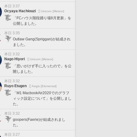
本日 3:37
Ocyaya Hachiouzi
Unicorn [Meteor]
「FCハウス階段踊り場8月更新」を
公開しました。
本日 3:35
Outlaw Gang(Spriggan)が結成され
ました。
本日 3:32
Nago Hiyori
Unicorn [Meteor]
「思いがけず手に入ったので」を公
開しました。
本日 3:32
Ruyo Etugen
Aegis [Elemental]
「M1 MacbookAir2020でのグラフ
ィック設定について」を公開しまし
た。
本日 3:32
goopers(Faerie)が結成されまし
た。
本日 3:27