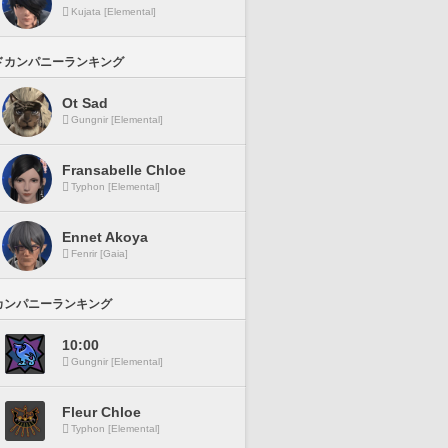
Kujata [Elemental]
ドカンパニーランキング
Ot Sad
Gungnir [Elemental]
Fransabelle Chloe
Typhon [Elemental]
Ennet Akoya
Fenrir [Gaia]
カンパニーランキング
10:00
Gungnir [Elemental]
Fleur Chloe
Typhon [Elemental]