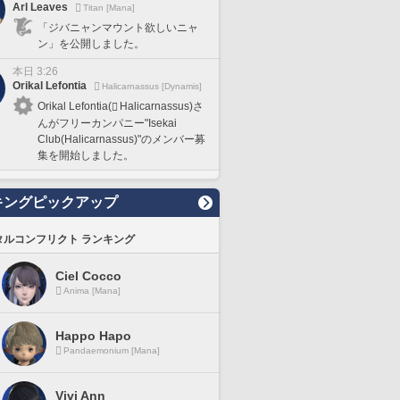
Arl Leaves
Titan [Mana]
「ジバニャンマウント欲しいニャ
ン」を公開しました。
本日 3:26
Orikal Lefontia
Halicarnassus [Dynamis]
Orikal Lefontia(
Halicarnassus)さ
んがフリーカンパニー"Isekai
Club(Halicarnassus)"のメンバー募
集を開始しました。
キングピックアップ
タルコンフリクト ランキング
Ciel Cocco
Anima [Mana]
Happo Hapo
Pandaemonium [Mana]
Vivi Ann