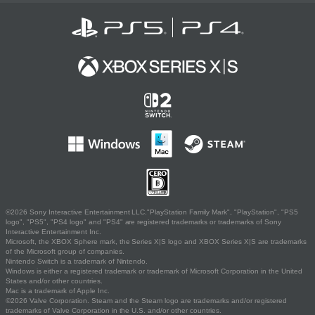
©2026 Sony Interactive Entertainment LLC."PlayStation Family Mark", "PlayStation", "PS5
logo", "PS5", "PS4 logo" and "PS4" are registered trademarks or trademarks of Sony
Interactive Entertainment Inc.
Microsoft, the XBOX Sphere mark, the Series X|S logo and XBOX Series X|S are trademarks
of the Microsoft group of companies.
Nintendo Switch is a trademark of Nintendo.
Windows is either a registered trademark or trademark of Microsoft Corporation in the United
States and/or other countries.
Mac is a trademark of Apple Inc.
©2026 Valve Corporation. Steam and the Steam logo are trademarks and/or registered
trademarks of Valve Corporation in the U.S. and/or other countries.