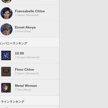
Fransabelle Chloe
Typhon [Elemental]
Ennet Akoya
Fenrir [Gaia]
カンパニーランキング
10:00
Gungnir [Elemental]
Fleur Chloe
Typhon [Elemental]
Metal Woman
Titan [Mana]
トラインランキング