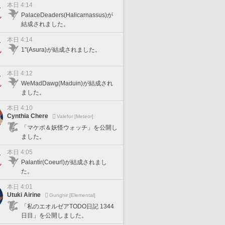
本日 4:14
PalaceDeaders(Halicarnassus)が
結成されました。
本日 4:14
1''(Asura)が結成されました。
本日 4:12
WeMadDawg(Maduin)が結成され
ました。
本日 4:10
Cynthia Chere
Valefor [Meteor]
「マケボ＆妖怪ウォッチ」を公開し
ました。
本日 4:05
Palantir(Coeurl)が結成されまし
た。
本日 4:01
Utuki Airine
Gungnir [Elemental]
「私のエオルゼアTODO日記 1344
日目」を公開しました。