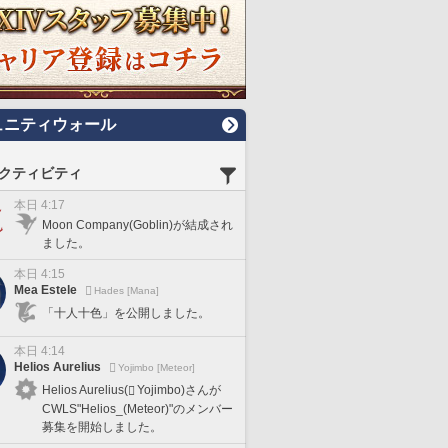
ュニティウォール
クティビティ
本日 4:17
Moon Company(Goblin)が結成され
ました。
本日 4:15
Mea Estele
Hades [Mana]
「十人十色」を公開しました。
本日 4:14
Helios Aurelius
Yojimbo [Meteor]
Helios Aurelius(
Yojimbo)さんが
CWLS"Helios_(Meteor)"のメンバー
募集を開始しました。