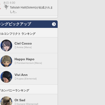
本日 4:00
Tallulah Hall(Golem)が結成されま
した。
キングピックアップ
タルコンフリクト ランキング
Ciel Cocco
Anima [Mana]
Happo Hapo
Pandaemonium [Mana]
Vivi Ann
Kujata [Elemental]
ドカンパニーランキング
Ot Sad
Gungnir [Elemental]