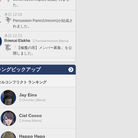
た。
本日 12:16
Percussion Panic(Unicorn)が結成さ
れました。
本日 12:15
Rowsai Elakha
Pandaemonium [Mana]
「【極魔の塔】メンバー募集」を公
開しました。
キングピックアップ
タルコンフリクト ランキング
Jay Eins
Chocobo [Mana]
Ciel Cocco
Anima [Mana]
Happo Hapo