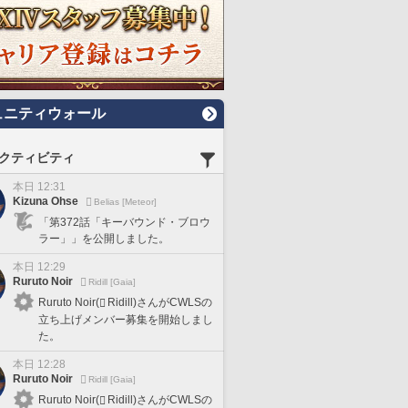
ュニティウォール
クティビティ
本日 12:31
Kizuna Ohse
Belias [Meteor]
「第372話「キーバウンド・ブロウ
ラー」」を公開しました。
本日 12:29
Ruruto Noir
Ridill [Gaia]
Ruruto Noir(
Ridill)さんがCWLSの
立ち上げメンバー募集を開始しまし
た。
本日 12:28
Ruruto Noir
Ridill [Gaia]
Ruruto Noir(
Ridill)さんがCWLSの