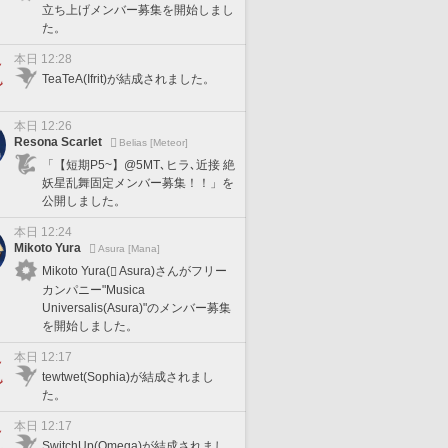
立ち上げメンバー募集を開始しまし
た。
本日 12:28
TeaTeA(Ifrit)が結成されました。
本日 12:26
Resona Scarlet
Belias [Meteor]
「【短期P5~】@5MT､ヒラ､近接 絶
妖星乱舞固定メンバー募集！！」を
公開しました。
本日 12:24
Mikoto Yura
Asura [Mana]
Mikoto Yura(
Asura)さんがフリー
カンパニー"Musica
Universalis(Asura)"のメンバー募集
を開始しました。
本日 12:17
tewtwet(Sophia)が結成されまし
た。
本日 12:17
SwitchUp(Omega)が結成されまし