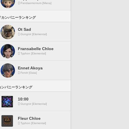
Pandaemonium [Mana]
ドカンパニーランキング
Ot Sad
Gungnir [Elemental]
Fransabelle Chloe
Typhon [Elemental]
Ennet Akoya
Fenrir [Gaia]
カンパニーランキング
10:00
Gungnir [Elemental]
Fleur Chloe
Typhon [Elemental]