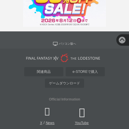
パソコン版へ
関連商品
e-STOREで購入
ゲームダウンロード
Official Information
/
X
News
YouTube