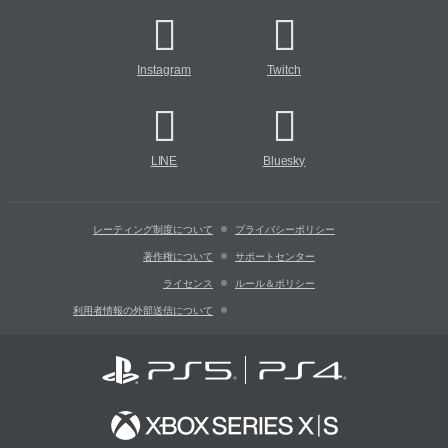
Instagram
Twitch
LINE
Bluesky
レーティング制度について
プライバシーポリシー
著作権について
サポートセンター
ライセンス
ルール＆ポリシー
利用者情報の外部送信について