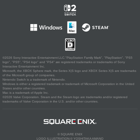
©2026 Sony Interactive Entertainment LLC."PlayStation Family Mark", "PlayStation", "PS5
logo", "PS5", "PS4 logo" and "PS4" are registered trademarks or trademarks of Sony
Interactive Entertainment Inc.
Microsoft, the XBOX Sphere mark, the Series X|S logo and XBOX Series X|S are trademarks
of the Microsoft group of companies.
Nintendo Switch is a trademark of Nintendo.
Windows is either a registered trademark or trademark of Microsoft Corporation in the United
States and/or other countries.
Mac is a trademark of Apple Inc.
©2026 Valve Corporation. Steam and the Steam logo are trademarks and/or registered
trademarks of Valve Corporation in the U.S. and/or other countries.
© SQUARE ENIX
LOGO ILLUSTRATION:© YOSHITAKA AMANO