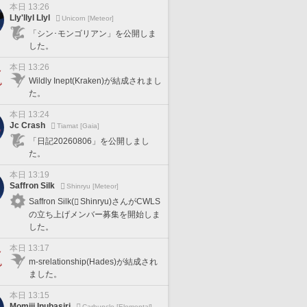
本日 13:26
Lly'llyl Llyl
Unicorn [Meteor]
「シン･モンゴリアン」を公開しま
した。
本日 13:26
Wildly Inept(Kraken)が結成されまし
た。
本日 13:24
Jc Crash
Tiamat [Gaia]
「日記20260806」を公開しまし
た。
本日 13:19
Saffron Silk
Shinryu [Meteor]
Saffron Silk(
Shinryu)さんがCWLS
の立ち上げメンバー募集を開始しま
した。
本日 13:17
m-srelationship(Hades)が結成され
ました。
本日 13:15
Momiji Inubasiri
Carbuncle [Elemental]