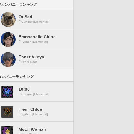
ドカンパニーランキング
Ot Sad
Gungnir [Elemental]
Fransabelle Chloe
Typhon [Elemental]
Ennet Akoya
Fenrir [Gaia]
カンパニーランキング
10:00
Gungnir [Elemental]
Fleur Chloe
Typhon [Elemental]
Metal Woman