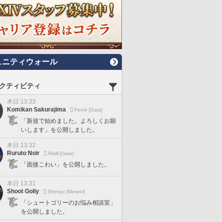
ュニティウォール
クティビティ
本日 13:33
Komikan Sakurajima
Fenrir [Gaia]
「新規で始めました。よろしくお願
いします」を公開しました。
本日 13:32
Ruruto Noir
Ridill [Gaia]
「面接こわい」を公開しました。
本日 13:31
Shoot Goliy
Shinryu [Meteor]
「シュートゴリーのお悩み相談室」
を公開しました。