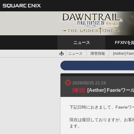
ニュース
FFXIVを
ニュース
障害情報
[Aether]
2026/05/25 21:24
[復旧]
[Aether] Faeri
下記日時におきまして、Faeri
現在は復旧しておりますが、お客
ます。