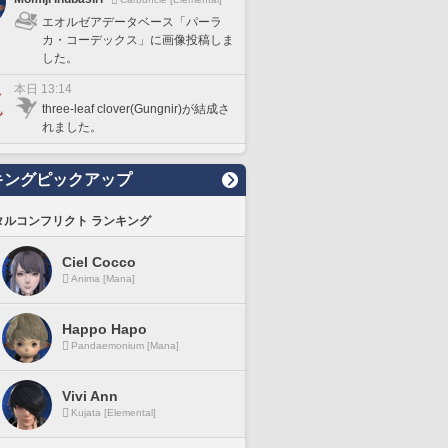
エオルゼアデータベース「パーラ
カ・コーデックス」に画像投稿しま
した。
本日 13:14
three-leaf clover(Gungnir)が結成さ
れました。
キングピックアップ
タルコンフリクト ランキング
Ciel Cocco
Anima [Mana]
Happo Hapo
Pandaemonium [Mana]
Vivi Ann
Kujata [Elemental]