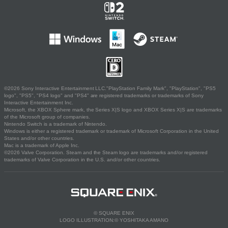
©2026 Sony Interactive Entertainment LLC."PlayStation Family Mark", "PlayStation", "PS5
logo", "PS5", "PS4 logo" and "PS4" are registered trademarks or trademarks of Sony
Interactive Entertainment Inc.
Microsoft, the XBOX Sphere mark, the Series X|S logo and XBOX Series X|S are trademarks
of the Microsoft group of companies.
Nintendo Switch is a trademark of Nintendo.
Windows is either a registered trademark or trademark of Microsoft Corporation in the United
States and/or other countries.
Mac is a trademark of Apple Inc.
©2026 Valve Corporation. Steam and the Steam logo are trademarks and/or registered
trademarks of Valve Corporation in the U.S. and/or other countries.
© SQUARE ENIX
LOGO ILLUSTRATION:© YOSHITAKA AMANO