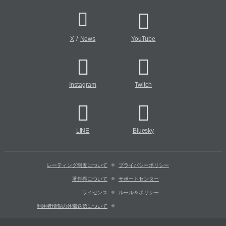
/
X
News
YouTube
Instagram
Twitch
LINE
Bluesky
レーティング制度について
プライバシーポリシー
著作権について
サポートセンター
ライセンス
ルール＆ポリシー
利用者情報の外部送信について