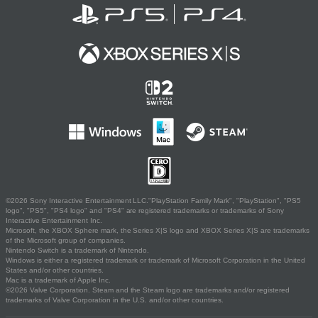
©2026 Sony Interactive Entertainment LLC."PlayStation Family Mark", "PlayStation", "PS5
logo", "PS5", "PS4 logo" and "PS4" are registered trademarks or trademarks of Sony
Interactive Entertainment Inc.
Microsoft, the XBOX Sphere mark, the Series X|S logo and XBOX Series X|S are trademarks
of the Microsoft group of companies.
Nintendo Switch is a trademark of Nintendo.
Windows is either a registered trademark or trademark of Microsoft Corporation in the United
States and/or other countries.
Mac is a trademark of Apple Inc.
©2026 Valve Corporation. Steam and the Steam logo are trademarks and/or registered
trademarks of Valve Corporation in the U.S. and/or other countries.