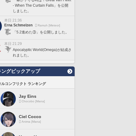
- When The Curtain Falls」を公開
しました。
本日 21:36
Erna Schmelzen
Ramuh [Meteor]
「5.2進めた③」を公開しました。
本日 21:29
Apocalyptic World(Omega)が結成さ
れました。
キングピックアップ
タルコンフリクト ランキング
Jay Eins
Chocobo [Mana]
Ciel Cocco
Anima [Mana]