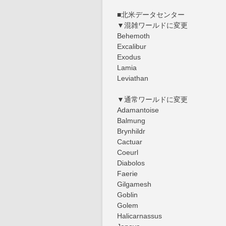
■北米データセンター
▼混雑ワールドに変更
Behemoth
Excalibur
Exodus
Lamia
Leviathan
▼通常ワールドに変更
Adamantoise
Balmung
Brynhildr
Cactuar
Coeurl
Diabolos
Faerie
Gilgamesh
Goblin
Golem
Halicarnassus