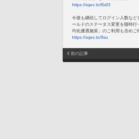
https://sqex.to/l5dI3
今後も継続してログイン人数など
ールドのステータス変更を随時行
均化優遇施策」のご利用も含めご
https://sqex.to/9su
前の記事