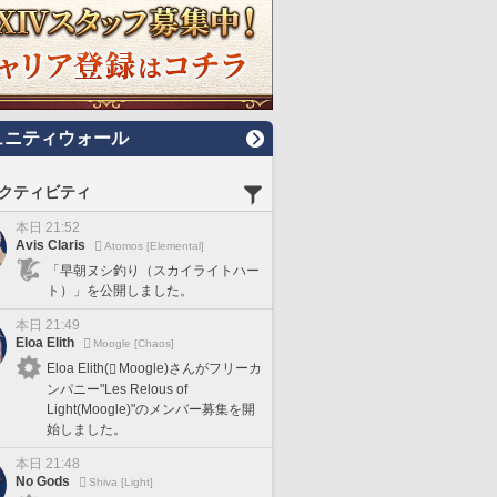
ュニティウォール
クティビティ
本日 21:52
Avis Claris
Atomos [Elemental]
「早朝ヌシ釣り（スカイライトハー
ト）」を公開しました。
本日 21:49
Eloa Elith
Moogle [Chaos]
Eloa Elith(
Moogle)さんがフリーカ
ンパニー"Les Relous of
Light(Moogle)"のメンバー募集を開
始しました。
本日 21:48
No Gods
Shiva [Light]