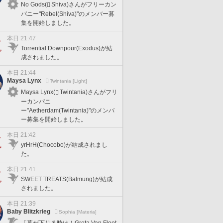
No Gods(
Shiva)さんがフリーカン
パニー"Rebel(Shiva)"のメンバー募
集を開始しました。
本日 21:47
Torrential Downpour(Exodus)が結
成されました。
本日 21:44
Maysa Lynx
Twintania [Light]
Maysa Lynx(
Twintania)さんがフリ
ーカンパニ
ー"Aetherdam(Twintania)"のメンバ
ー募集を開始しました。
本日 21:42
yrHrH(Chocobo)が結成されまし
た。
本日 21:41
SWEET TREATS(Balmung)が結成
されました。
本日 21:39
Baby Blitzkrieg
Sophia [Materia]
「幕が下りる時は！Greta Van Fleet