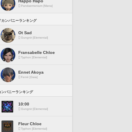
Happo Hapo
Pandaemonium [Mana]
ドカンパニーランキング
Ot Sad
Gungnir [Elemental]
Fransabelle Chloe
Typhon [Elemental]
Ennet Akoya
Fenrir [Gaia]
カンパニーランキング
10:00
Gungnir [Elemental]
Fleur Chloe
Typhon [Elemental]