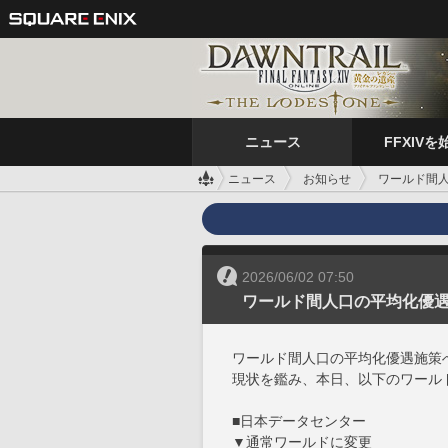
ニュース
FFXIVを
ニュース
お知らせ
ワールド間人
2026/06/02 07:50
ワールド間人口の平均化優遇施
ワールド間人口の平均化優遇施策
現状を鑑み、本日、以下のワール
■日本データセンター
▼通常ワールドに変更