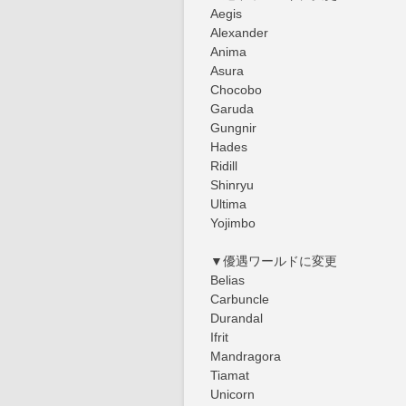
Aegis
Alexander
Anima
Asura
Chocobo
Garuda
Gungnir
Hades
Ridill
Shinryu
Ultima
Yojimbo
▼優遇ワールドに変更
Belias
Carbuncle
Durandal
Ifrit
Mandragora
Tiamat
Unicorn