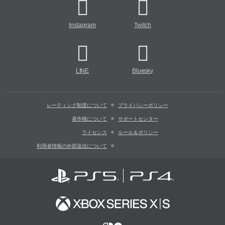
Instagram
Twitch
LINE
Bluesky
レーティング制度について
プライバシーポリシー
著作権について
サポートセンター
ライセンス
ルール＆ポリシー
利用者情報の外部送信について