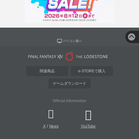
パソコン版へ
関連商品
e-STOREで購入
ゲームダウンロード
Official Information
/
X
News
YouTube