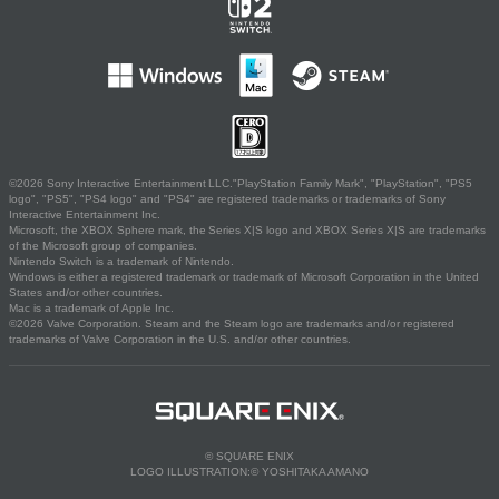
©2026 Sony Interactive Entertainment LLC."PlayStation Family Mark", "PlayStation", "PS5
logo", "PS5", "PS4 logo" and "PS4" are registered trademarks or trademarks of Sony
Interactive Entertainment Inc.
Microsoft, the XBOX Sphere mark, the Series X|S logo and XBOX Series X|S are trademarks
of the Microsoft group of companies.
Nintendo Switch is a trademark of Nintendo.
Windows is either a registered trademark or trademark of Microsoft Corporation in the United
States and/or other countries.
Mac is a trademark of Apple Inc.
©2026 Valve Corporation. Steam and the Steam logo are trademarks and/or registered
trademarks of Valve Corporation in the U.S. and/or other countries.
© SQUARE ENIX
LOGO ILLUSTRATION:© YOSHITAKA AMANO