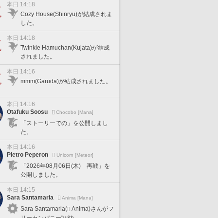
本日 14:18
Cozy House(Shinryu)が結成されま
した。
本日 14:18
Twinkle Hamuchan(Kujata)が結成
されました。
本日 14:16
mmm(Garuda)が結成されました。
本日 14:16
Otafuku Soosu
Chocobo [Mana]
「ストーリーでの」を公開しまし
た。
本日 14:16
Pietro Peperon
Unicorn [Meteor]
「2026年08月06日(木) 再戦」を
公開しました。
本日 14:15
Sara Santamaria
Anima [Mana]
Sara Santamaria(
Anima)さんがフ
リーカンパニー"with