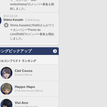
smile(Anima)"のメンバー募集を開
始しました。
本日 14:14
Shima Kasado
Ridill [Gaia]
Shima Kasado(
Ridill)さんがフリ
ーカンパニー"Freres du
Lien(Ridill)"のメンバー募集を開始
しました。
キングピックアップ
タルコンフリクト ランキング
Ciel Cocco
Anima [Mana]
Happo Hapo
Pandaemonium [Mana]
Vivi Ann
Kujata [Elemental]