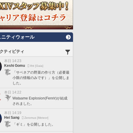
ュニティウォール
クティビティ
本日 14:23
Keshi Gomu
Ifrit [Gaia]
「サベネアの野菜の作り方（必要最
小限の情報のみです）」を公開しま
した。
本日 14:22
Wataame Explosion(Fenrir)が結成
されました。
本日 14:19
Hei Sang
Zeromus [Meteor]
「ギミ」を公開しました。