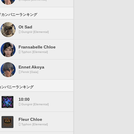
ドカンパニーランキング
Ot Sad
Gungnir [Elemental]
Fransabelle Chloe
Typhon [Elemental]
Ennet Akoya
Fenrir [Gaia]
カンパニーランキング
10:00
Gungnir [Elemental]
Fleur Chloe
Typhon [Elemental]