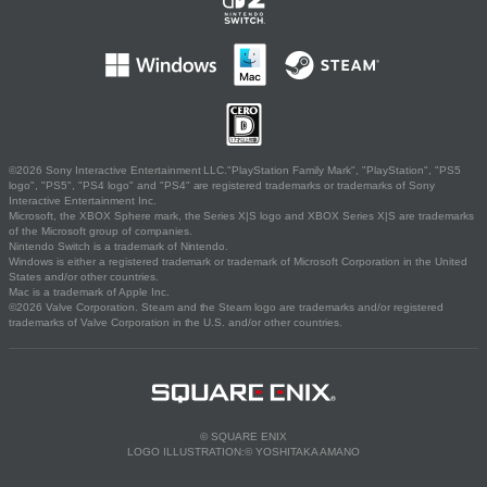
©2026 Sony Interactive Entertainment LLC."PlayStation Family Mark", "PlayStation", "PS5
logo", "PS5", "PS4 logo" and "PS4" are registered trademarks or trademarks of Sony
Interactive Entertainment Inc.
Microsoft, the XBOX Sphere mark, the Series X|S logo and XBOX Series X|S are trademarks
of the Microsoft group of companies.
Nintendo Switch is a trademark of Nintendo.
Windows is either a registered trademark or trademark of Microsoft Corporation in the United
States and/or other countries.
Mac is a trademark of Apple Inc.
©2026 Valve Corporation. Steam and the Steam logo are trademarks and/or registered
trademarks of Valve Corporation in the U.S. and/or other countries.
© SQUARE ENIX
LOGO ILLUSTRATION:© YOSHITAKA AMANO