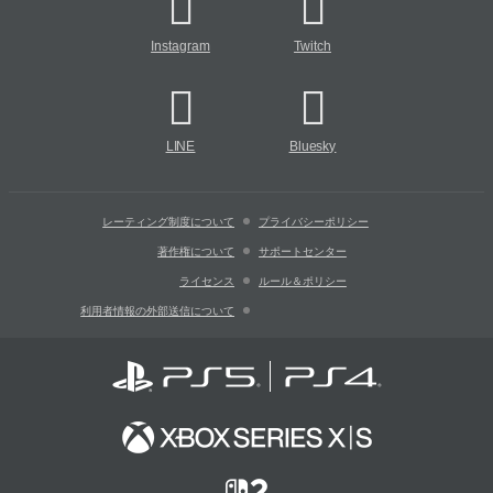
Instagram
Twitch
LINE
Bluesky
レーティング制度について
プライバシーポリシー
著作権について
サポートセンター
ライセンス
ルール＆ポリシー
利用者情報の外部送信について