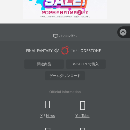
パソコン版へ
関連商品
e-STOREで購入
ゲームダウンロード
Official Information
/
X
News
YouTube