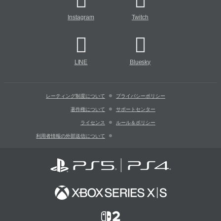
Instagram
Twitch
LINE
Bluesky
レーティング制度について
プライバシーポリシー
著作権について
サポートセンター
ライセンス
ルール＆ポリシー
利用者情報の外部送信について