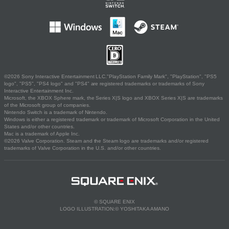
©2026 Sony Interactive Entertainment LLC."PlayStation Family Mark", "PlayStation", "PS5
logo", "PS5", "PS4 logo" and "PS4" are registered trademarks or trademarks of Sony
Interactive Entertainment Inc.
Microsoft, the XBOX Sphere mark, the Series X|S logo and XBOX Series X|S are trademarks
of the Microsoft group of companies.
Nintendo Switch is a trademark of Nintendo.
Windows is either a registered trademark or trademark of Microsoft Corporation in the United
States and/or other countries.
Mac is a trademark of Apple Inc.
©2026 Valve Corporation. Steam and the Steam logo are trademarks and/or registered
trademarks of Valve Corporation in the U.S. and/or other countries.
© SQUARE ENIX
LOGO ILLUSTRATION:© YOSHITAKA AMANO