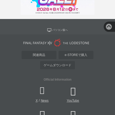
パソコン版へ
関連商品
e-STOREで購入
ゲームダウンロード
Official Information
/
X
News
YouTube