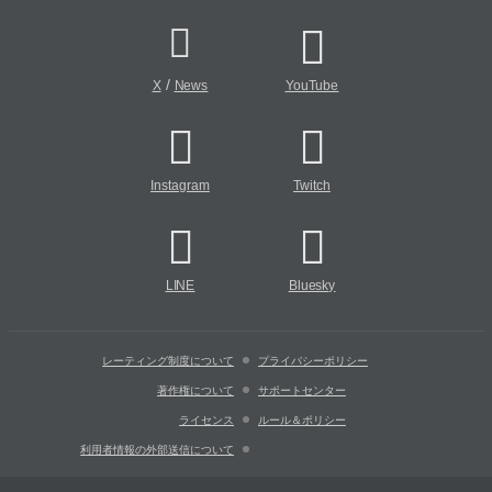
/
X
News
YouTube
Instagram
Twitch
LINE
Bluesky
レーティング制度について
プライバシーポリシー
著作権について
サポートセンター
ライセンス
ルール＆ポリシー
利用者情報の外部送信について