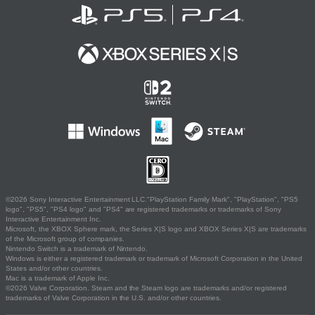
©2026 Sony Interactive Entertainment LLC."PlayStation Family Mark", "PlayStation", "PS5
logo", "PS5", "PS4 logo" and "PS4" are registered trademarks or trademarks of Sony
Interactive Entertainment Inc.
Microsoft, the XBOX Sphere mark, the Series X|S logo and XBOX Series X|S are trademarks
of the Microsoft group of companies.
Nintendo Switch is a trademark of Nintendo.
Windows is either a registered trademark or trademark of Microsoft Corporation in the United
States and/or other countries.
Mac is a trademark of Apple Inc.
©2026 Valve Corporation. Steam and the Steam logo are trademarks and/or registered
trademarks of Valve Corporation in the U.S. and/or other countries.