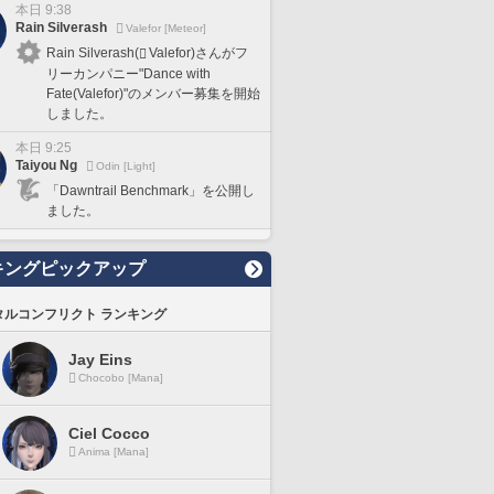
本日 9:38
Rain Silverash
Valefor [Meteor]
Rain Silverash(
Valefor)さんがフ
リーカンパニー"Dance with
Fate(Valefor)"のメンバー募集を開始
しました。
本日 9:25
Taiyou Ng
Odin [Light]
「Dawntrail Benchmark」を公開し
ました。
キングピックアップ
タルコンフリクト ランキング
Jay Eins
Chocobo [Mana]
Ciel Cocco
Anima [Mana]