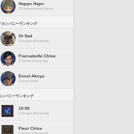
Happo Hapo
Pandaemonium [Mana]
ドカンパニーランキング
Ot Sad
Gungnir [Elemental]
Fransabelle Chloe
Typhon [Elemental]
Ennet Akoya
Fenrir [Gaia]
カンパニーランキング
10:00
Gungnir [Elemental]
Fleur Chloe
Typhon [Elemental]