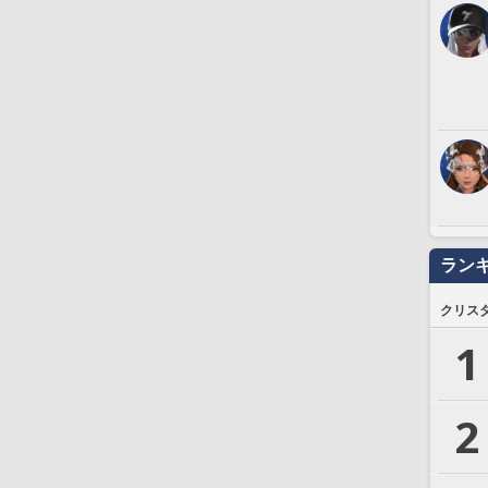
ラン
クリス
1
2