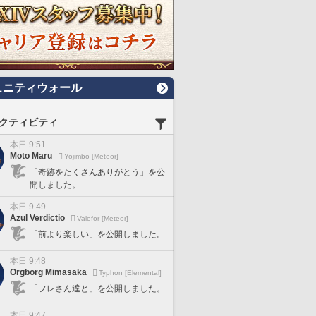
ュニティウォール
クティビティ
本日 9:51
Moto Maru
Yojimbo [Meteor]
「奇跡をたくさんありがとう」を公
開しました。
本日 9:49
Azul Verdictio
Valefor [Meteor]
「前より楽しい」を公開しました。
本日 9:48
Orgborg Mimasaka
Typhon [Elemental]
「フレさん達と」を公開しました。
本日 9:47