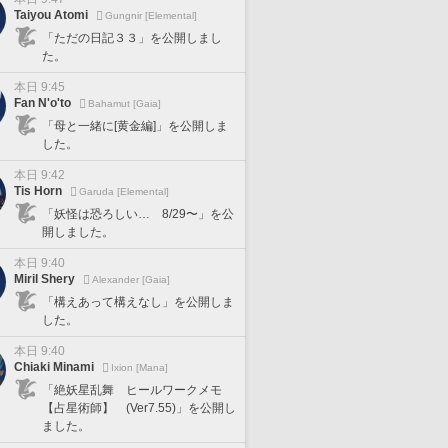
Taiyou Atomi
Gungnir [Elemental]
「ただの日記３３」を公開しまし
た。
本日 9:45
Fan N'o'to
Bahamut [Gaia]
「母と一緒に[黄金編]」を公開しま
した。
本日 9:42
Tis Horn
Garuda [Elemental]
「妖怪は恐ろしい… 8/29〜」を公
開しました。
本日 9:40
Miril Shery
Alexander [Gaia]
「構えあって構えなし」を公開しま
した。
本日 9:40
Chiaki Minami
Ixion [Mana]
「絶妖星乱舞 ヒールワークメモ
【占星術師】 (Ver7.55)」を公開し
ました。