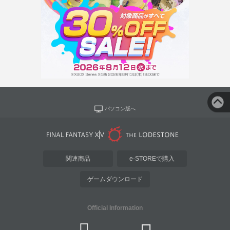
パソコン版へ
関連商品
e-STOREで購入
ゲームダウンロード
Official Information