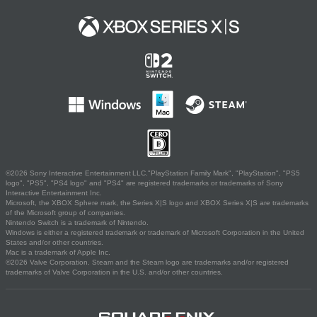
©2026 Sony Interactive Entertainment LLC."PlayStation Family Mark", "PlayStation", "PS5
logo", "PS5", "PS4 logo" and "PS4" are registered trademarks or trademarks of Sony
Interactive Entertainment Inc.
Microsoft, the XBOX Sphere mark, the Series X|S logo and XBOX Series X|S are trademarks
of the Microsoft group of companies.
Nintendo Switch is a trademark of Nintendo.
Windows is either a registered trademark or trademark of Microsoft Corporation in the United
States and/or other countries.
Mac is a trademark of Apple Inc.
©2026 Valve Corporation. Steam and the Steam logo are trademarks and/or registered
trademarks of Valve Corporation in the U.S. and/or other countries.