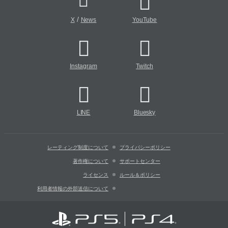
/
X
News
YouTube
Instagram
Twitch
LINE
Bluesky
レーティング制度について
プライバシーポリシー
著作権について
サポートセンター
ライセンス
ルール＆ポリシー
利用者情報の外部送信について