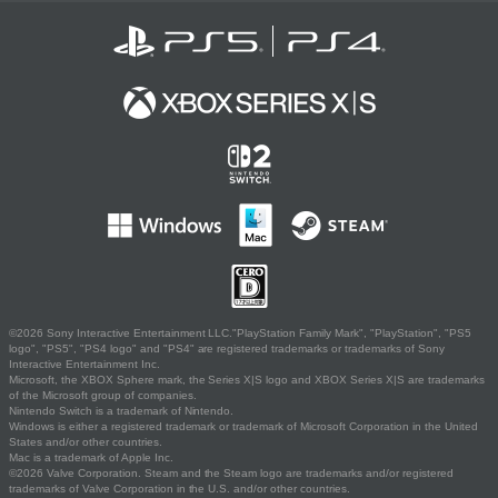
©2026 Sony Interactive Entertainment LLC."PlayStation Family Mark", "PlayStation", "PS5
logo", "PS5", "PS4 logo" and "PS4" are registered trademarks or trademarks of Sony
Interactive Entertainment Inc.
Microsoft, the XBOX Sphere mark, the Series X|S logo and XBOX Series X|S are trademarks
of the Microsoft group of companies.
Nintendo Switch is a trademark of Nintendo.
Windows is either a registered trademark or trademark of Microsoft Corporation in the United
States and/or other countries.
Mac is a trademark of Apple Inc.
©2026 Valve Corporation. Steam and the Steam logo are trademarks and/or registered
trademarks of Valve Corporation in the U.S. and/or other countries.