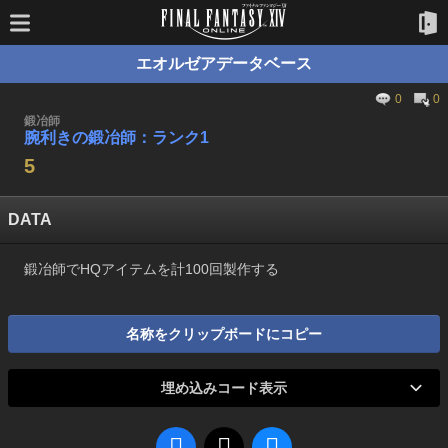
エオルゼアデータベース
0
0
鍛冶師
腕利きの鍛冶師：ランク1
5
DATA
鍛冶師でHQアイテムを計100回製作する
名称をクリップボードにコピー
埋め込みコード表示