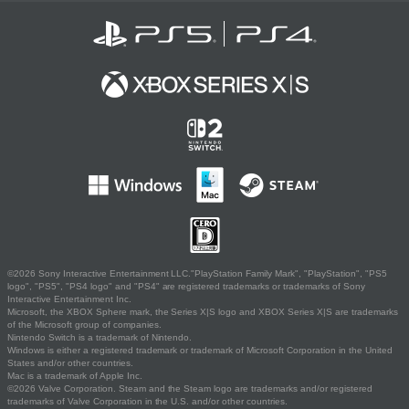
©2026 Sony Interactive Entertainment LLC."PlayStation Family Mark", "PlayStation", "PS5
logo", "PS5", "PS4 logo" and "PS4" are registered trademarks or trademarks of Sony
Interactive Entertainment Inc.
Microsoft, the XBOX Sphere mark, the Series X|S logo and XBOX Series X|S are trademarks
of the Microsoft group of companies.
Nintendo Switch is a trademark of Nintendo.
Windows is either a registered trademark or trademark of Microsoft Corporation in the United
States and/or other countries.
Mac is a trademark of Apple Inc.
©2026 Valve Corporation. Steam and the Steam logo are trademarks and/or registered
trademarks of Valve Corporation in the U.S. and/or other countries.