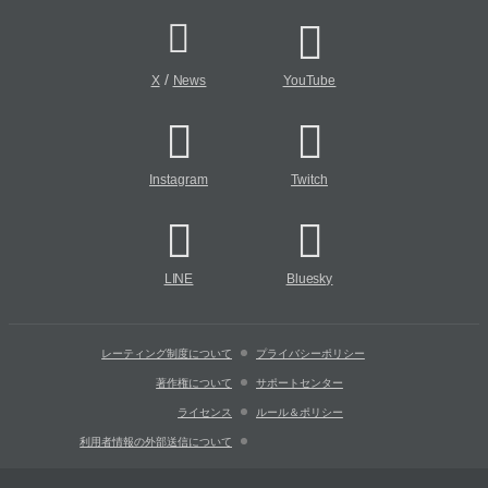
/
X
News
YouTube
Instagram
Twitch
LINE
Bluesky
レーティング制度について
プライバシーポリシー
著作権について
サポートセンター
ライセンス
ルール＆ポリシー
利用者情報の外部送信について