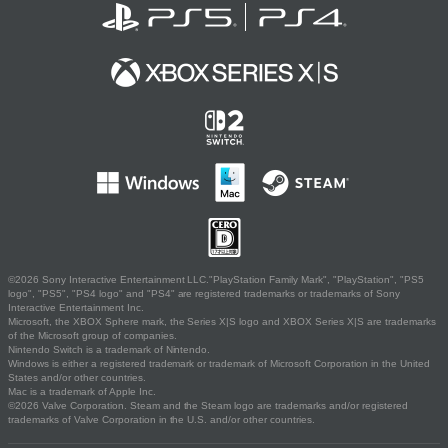
©2026 Sony Interactive Entertainment LLC."PlayStation Family Mark", "PlayStation", "PS5
logo", "PS5", "PS4 logo" and "PS4" are registered trademarks or trademarks of Sony
Interactive Entertainment Inc.
Microsoft, the XBOX Sphere mark, the Series X|S logo and XBOX Series X|S are trademarks
of the Microsoft group of companies.
Nintendo Switch is a trademark of Nintendo.
Windows is either a registered trademark or trademark of Microsoft Corporation in the United
States and/or other countries.
Mac is a trademark of Apple Inc.
©2026 Valve Corporation. Steam and the Steam logo are trademarks and/or registered
trademarks of Valve Corporation in the U.S. and/or other countries.