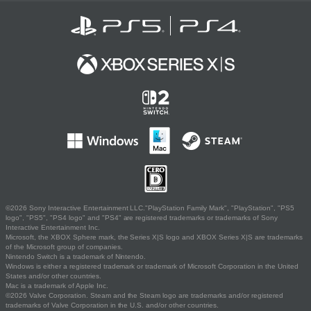
©2026 Sony Interactive Entertainment LLC."PlayStation Family Mark", "PlayStation", "PS5
logo", "PS5", "PS4 logo" and "PS4" are registered trademarks or trademarks of Sony
Interactive Entertainment Inc.
Microsoft, the XBOX Sphere mark, the Series X|S logo and XBOX Series X|S are trademarks
of the Microsoft group of companies.
Nintendo Switch is a trademark of Nintendo.
Windows is either a registered trademark or trademark of Microsoft Corporation in the United
States and/or other countries.
Mac is a trademark of Apple Inc.
©2026 Valve Corporation. Steam and the Steam logo are trademarks and/or registered
trademarks of Valve Corporation in the U.S. and/or other countries.