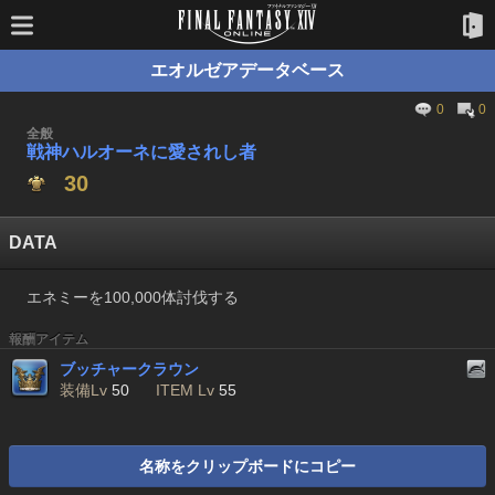
エオルゼアデータベース
0
0
全般
戦神ハルオーネに愛されし者
30
DATA
エネミーを100,000体討伐する
報酬アイテム
ブッチャークラウン
装備Lv
50
ITEM Lv
55
名称をクリップボードにコピー