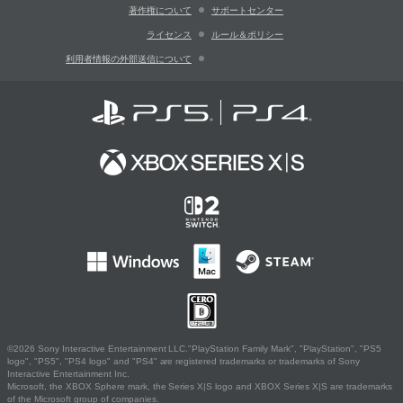
著作権について
サポートセンター
ライセンス
ルール＆ポリシー
利用者情報の外部送信について
©2026 Sony Interactive Entertainment LLC."PlayStation Family Mark", "PlayStation", "PS5
logo", "PS5", "PS4 logo" and "PS4" are registered trademarks or trademarks of Sony
Interactive Entertainment Inc.
Microsoft, the XBOX Sphere mark, the Series X|S logo and XBOX Series X|S are trademarks
of the Microsoft group of companies.