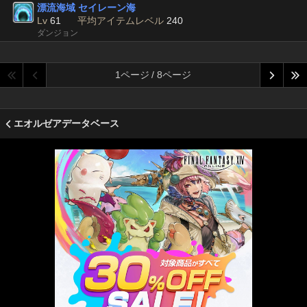
漂流海域 セイレーン海
Lv
61
平均アイテムレベル
240
ダンジョン
1ページ / 8ページ
エオルゼアデータベース