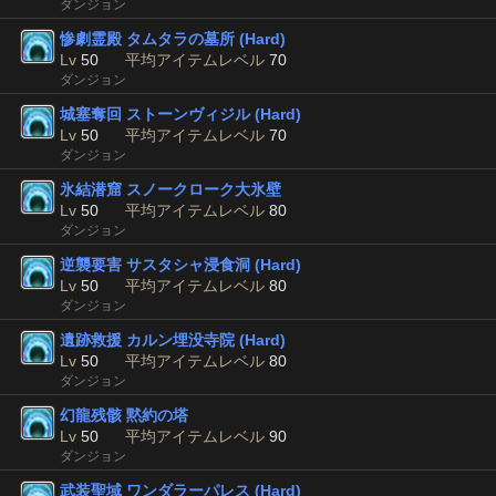
ダンジョン
惨劇霊殿 タムタラの墓所 (Hard)
Lv
50
平均アイテムレベル
70
ダンジョン
城塞奪回 ストーンヴィジル (Hard)
Lv
50
平均アイテムレベル
70
ダンジョン
氷結潜窟 スノークローク大氷壁
Lv
50
平均アイテムレベル
80
ダンジョン
逆襲要害 サスタシャ浸食洞 (Hard)
Lv
50
平均アイテムレベル
80
ダンジョン
遺跡救援 カルン埋没寺院 (Hard)
Lv
50
平均アイテムレベル
80
ダンジョン
幻龍残骸 黙約の塔
Lv
50
平均アイテムレベル
90
ダンジョン
武装聖域 ワンダラーパレス (Hard)