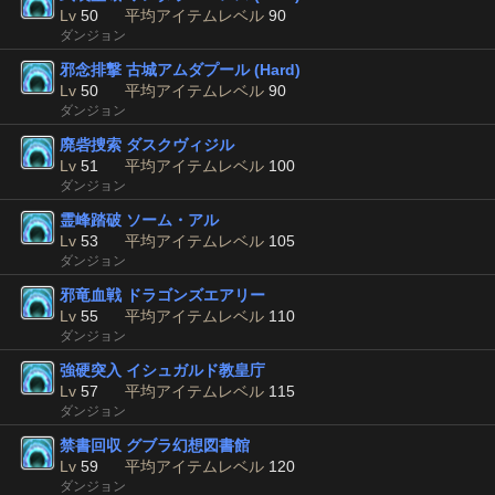
Lv
50
平均アイテムレベル
90
ダンジョン
邪念排撃 古城アムダプール (Hard)
Lv
50
平均アイテムレベル
90
ダンジョン
廃砦捜索 ダスクヴィジル
Lv
51
平均アイテムレベル
100
ダンジョン
霊峰踏破 ソーム・アル
Lv
53
平均アイテムレベル
105
ダンジョン
邪竜血戦 ドラゴンズエアリー
Lv
55
平均アイテムレベル
110
ダンジョン
強硬突入 イシュガルド教皇庁
Lv
57
平均アイテムレベル
115
ダンジョン
禁書回収 グブラ幻想図書館
Lv
59
平均アイテムレベル
120
ダンジョン