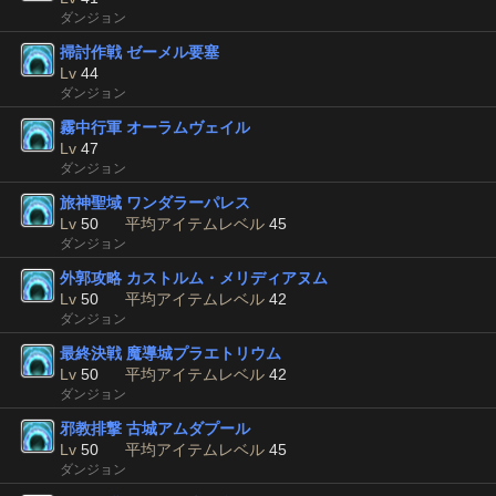
ダンジョン
掃討作戦 ゼーメル要塞
Lv
44
ダンジョン
霧中行軍 オーラムヴェイル
Lv
47
ダンジョン
旅神聖域 ワンダラーパレス
Lv
50
平均アイテムレベル
45
ダンジョン
外郭攻略 カストルム・メリディアヌム
Lv
50
平均アイテムレベル
42
ダンジョン
最終決戦 魔導城プラエトリウム
Lv
50
平均アイテムレベル
42
ダンジョン
邪教排撃 古城アムダプール
Lv
50
平均アイテムレベル
45
ダンジョン