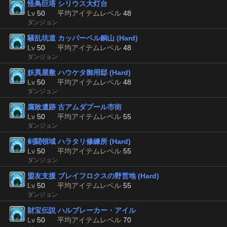
怪鳥巨塔 シリウス大灯台
Lv
50
平均アイテムレベル
48
ダンジョン
騒乱坑道 カッパーベル銅山 (Hard)
Lv
50
平均アイテムレベル
48
ダンジョン
妖異屋敷 ハウケタ御用邸 (Hard)
Lv
50
平均アイテムレベル
48
ダンジョン
腐敗遺跡 古アムダプール市街
Lv
50
平均アイテムレベル
55
ダンジョン
剣闘領域 ハラタリ修練所 (Hard)
Lv
50
平均アイテムレベル
55
ダンジョン
盟友支援 ブレイフロクスの野営地 (Hard)
Lv
50
平均アイテムレベル
55
ダンジョン
財宝伝説 ハルブレーカー・アイル
Lv
50
平均アイテムレベル
70