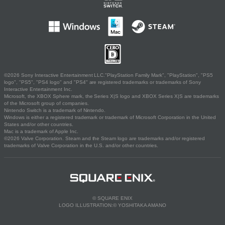
©2026 Sony Interactive Entertainment LLC."PlayStation Family Mark", "PlayStation", "PS5
logo", "PS5", "PS4 logo" and "PS4" are registered trademarks or trademarks of Sony
Interactive Entertainment Inc.
Microsoft, the XBOX Sphere mark, the Series X|S logo and XBOX Series X|S are trademarks
of the Microsoft group of companies.
Nintendo Switch is a trademark of Nintendo.
Windows is either a registered trademark or trademark of Microsoft Corporation in the United
States and/or other countries.
Mac is a trademark of Apple Inc.
©2026 Valve Corporation. Steam and the Steam logo are trademarks and/or registered
trademarks of Valve Corporation in the U.S. and/or other countries.
© SQUARE ENIX
LOGO ILLUSTRATION:© YOSHITAKA AMANO