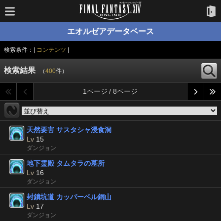
エオルゼアデータベース
検索条件：|
コンテンツ
|
検索結果
（
400
件）
1ページ / 8ページ
天然要害 サスタシャ浸食洞
Lv
15
ダンジョン
地下霊殿 タムタラの墓所
Lv
16
ダンジョン
封鎖坑道 カッパーベル銅山
Lv
17
ダンジョン