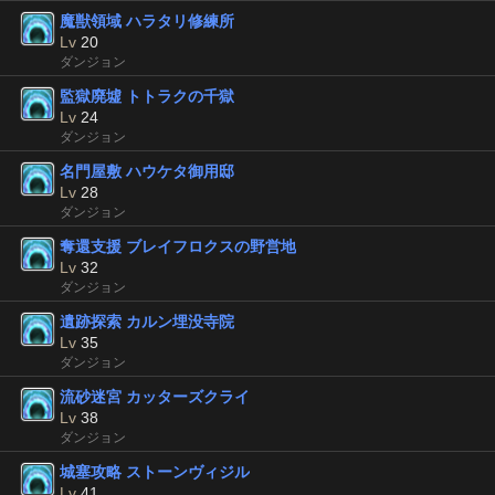
魔獣領域 ハラタリ修練所
Lv
20
ダンジョン
監獄廃墟 トトラクの千獄
Lv
24
ダンジョン
名門屋敷 ハウケタ御用邸
Lv
28
ダンジョン
奪還支援 ブレイフロクスの野営地
Lv
32
ダンジョン
遺跡探索 カルン埋没寺院
Lv
35
ダンジョン
流砂迷宮 カッターズクライ
Lv
38
ダンジョン
城塞攻略 ストーンヴィジル
Lv
41