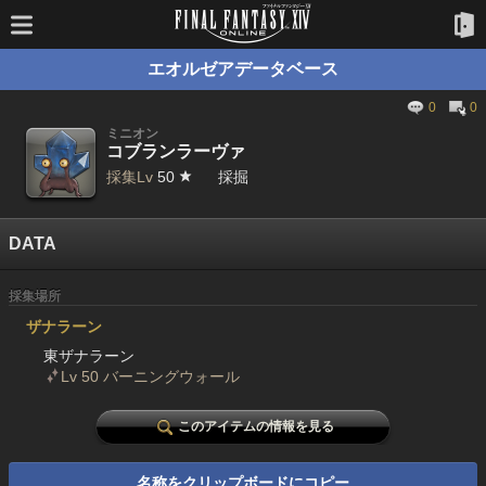
エオルゼアデータベース
0
0
ミニオン
コブランラーヴァ
採集Lv
50
採掘
DATA
採集場所
ザナラーン
東ザナラーン
Lv 50 バーニングウォール
このアイテムの情報を見る
名称をクリップボードにコピー